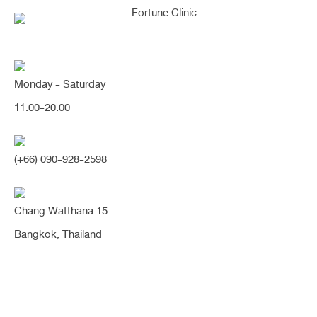
Monday - Saturday
11.00-20.00
คุณกำลังค้นหา "ชั้นตาสูง
(+66) 090-928-2598
ไม่เท่ากัน"
Chang Watthana 15
Bangkok, Thailand
ตาสองชั้นกรีดสั้น ตาหวาน สดใสขึ้น ฟื้นตัวไว
เนียนสวยไม่โป๊ะ (ตา)
ก่อนทำชั้นตาไม่ชัด ค่อนข้างเล็กเมื่อเทียบเบ้าตา ชั้นตาไม่โดดเด่น ไม่เข้ากับรูปตา
ที่กลมโตสวยค่า