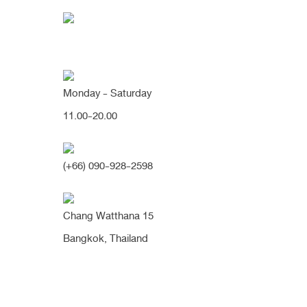
Monday - Saturday
11.00-20.00
คุณกำลังค้นหา "ปาก
(+66) 090-928-2598
[ตอกฐาน+ปากบน] แก้จมูกโก่งงุ้ม
Chang Watthana 15
ปลายบาง เป็นทรงโด่งปลายพุ่งแบบ
Bangkok, Thailand
ผู้ชาย หล่อคมมีมิติเป็นธรรมชาติขึ้น
มาก พร้อมตัดแต่งปากบน เรียวบาง
เนียนรับหน้ามากค่า (จมูก,ปาก)