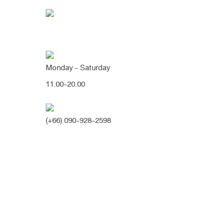
Monday - Saturday
11.00-20.00
คุณกำลังค้นหา "fort
(+66) 090-928-2598
[Fortuna] Open ปลายไร้ซิลิโคน
เปลี่ยนจมูกปลายใหญ่เนื้อหนา ให้
เรียวเล็กลง พุ่งคมสวยอย่างเป็น
ธรรมชาติ (จมูก)
เดิม​มีสันจมูกน้อยและสันหัวตา​เว้าลึกไปเมื่อเทียบกับหน้าผาก​ บว
กับฐานกระดูก​เอียงขวา​และกว้าง จึงทำให้หน้าดูไ​ม่​มีมิติ​ ผนังกั้น