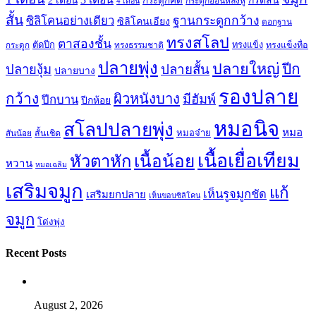
กรีดสั้น
2 เดือน
กระดูกคด
กระดูกอ่อนหลังหู
4 เดือน
สั้น
ซิลิโคนอย่างเดียว
ฐานกระดูกกว้าง
ซิลิโคนเอียง
ตอกฐาน
ทรงสโลป
ตาสองชั้น
ตัดปีก
ทรงธรรมชาติ
ทรงแข็ง
ทรงแข็งทื่อ
กระดูก
ปลายพุ่ง
ปลายใหญ่
ปีก
ปลายสั้น
ปลายงุ้ม
ปลายบาง
รองปลาย
กว้าง
ผิวหนังบาง
มีฮัมพ์
ปีกบาน
ปีกห้อย
หมอนิจ
สโลปปลายพุ่ง
หมอ
หมอจ๋าย
สันน้อย
สั้นเชิด
เนื้อเยื่อเทียม
เนื้อน้อย
หัวตาหัก
หวาน
หมอเฉลิม
เสริมจมูก
แก้
เห็นรูจมูกชัด
เสริมยกปลาย
เห็นขอบซิลิโคน
จมูก
โด่งพุ่ง
Recent Posts
August 2, 2026