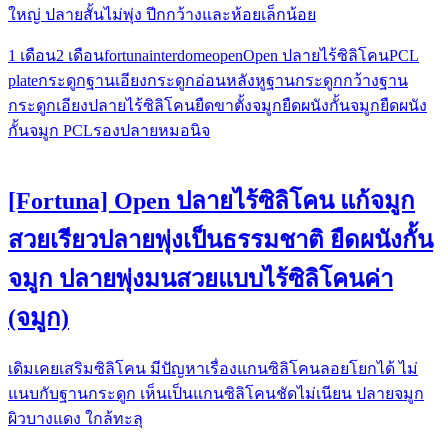
ใหญ่​ ปลาย​สั้น​ไม่พุ่ง ปีกกว้างและห้อยเล็กน้อย
1 เดือน
2 เดือน
fortuna
interdome
open
Open ปลายไร้ซิลิโคน
PCL
plate
กระดูกฐานเอียง
กระดูกอ่อนหลังหู
ฐานกระดูกกว้าง
ฐาน
กระดูกเอียง
ปลายไร้ซิลิโคน
ยืดขาตั้งจมูก
ยืดผนังกั้นจมูก
ยืดผนัง
กั้นจมูก PCL
รองปลาย
หมอนิจ
[Fortuna] Open ปลายไร้ซิลิโคน แก้จมูก
สวยเรียวปลายพุ่งเป็นธรรมชาติ ยืดผนังกั้น
จมูก ปลายพุ่งมนสวยแบบไร้ซิลิโคนค่า
(จมูก)
เดิมเคยเสริมซิลิโคน​ มีปัญหา​เรื่องแกนซิลิโคนลอยโยกได้​ ไม่
แนบกับฐานกระดูก​ เห็นเป็นแกน​ซิลิโคน​ชัดไม่เนียน ปลายจมูก​
ผิวบางแดง​ ใกล้ทะลุ​