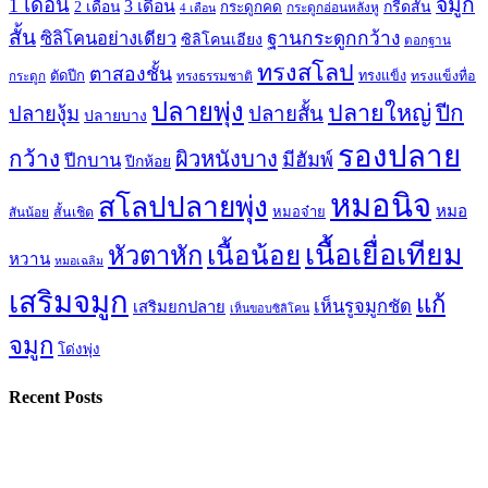
จมูก
1 เดือน
3 เดือน
กรีดสั้น
2 เดือน
กระดูกคด
กระดูกอ่อนหลังหู
4 เดือน
สั้น
ซิลิโคนอย่างเดียว
ฐานกระดูกกว้าง
ซิลิโคนเอียง
ตอกฐาน
ทรงสโลป
ตาสองชั้น
ตัดปีก
ทรงธรรมชาติ
ทรงแข็ง
ทรงแข็งทื่อ
กระดูก
ปลายพุ่ง
ปลายใหญ่
ปีก
ปลายสั้น
ปลายงุ้ม
ปลายบาง
รองปลาย
กว้าง
ผิวหนังบาง
มีฮัมพ์
ปีกบาน
ปีกห้อย
หมอนิจ
สโลปปลายพุ่ง
หมอ
หมอจ๋าย
สันน้อย
สั้นเชิด
เนื้อเยื่อเทียม
เนื้อน้อย
หัวตาหัก
หวาน
หมอเฉลิม
เสริมจมูก
แก้
เห็นรูจมูกชัด
เสริมยกปลาย
เห็นขอบซิลิโคน
จมูก
โด่งพุ่ง
Recent Posts