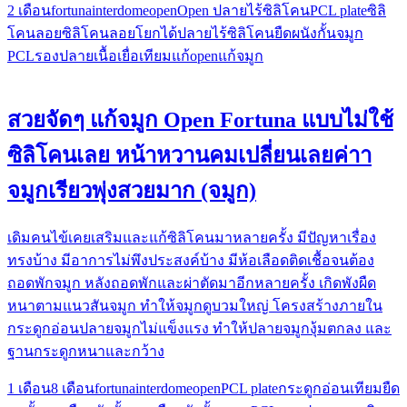
2 เดือน
fortuna
interdome
open
Open ปลายไร้ซิลิโคน
PCL plate
ซิลิ
โคนลอย
ซิลิโคนลอยโยกได้
ปลายไร้ซิลิโคน
ยืดผนังกั้นจมูก
PCL
รองปลาย
เนื้อเยื่อเทียม
แก้open
แก้จมูก
สวยจัดๆ แก้จมูก Open Fortuna แบบไม่ใช้
ซิลิโคนเลย หน้าหวานคมเปลี่ยนเลยค่าา
จมูกเรียวพุ่งสวยมาก (จมูก)
เดิมคนไข้เคยเสริมและแก้ซิลิโคน​มาหลายครั้ง มีปัญหา​เรื่อง
ทรง​บ้าง​ มีอาการไม่พึงประสงค์บ้าง มีห้อเลือดติดเชื้อจนต้อง
ถอดพัก​จมูก​ หลังถอดพักและผ่าตัดมาอีกหลายครั้ง​ เกิดพังผืด
หนาตามแนวสันจมูก ทำให้จมูกดูบวมใหญ่​ โครงสร้าง​ภายใน
กระดูก​อ่อนปลายจมู​ก​ไม่แข็งแรง​ ทำให้ปลายจมู​กงุ้มตกลง​ และ
ฐานกระดูก​หนาและกว้าง
1 เดือน
8 เดือน
fortuna
interdome
open
PCL plate
กระดูกอ่อนเทียม
ยืด