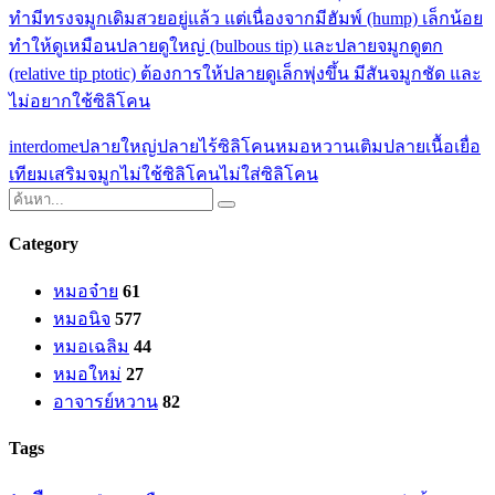
ทำมีทรงจมูกเดิมสวยอยู่แล้ว แต่เนื่องจากมีฮัมพ์ (hump) เล็กน้อย
ทำให้ดูเหมือนปลายดูใหญ่ (bulbous tip) และปลายจมูกดูตก
(relative tip ptotic) ต้องการให้ปลายดูเล็กพุ่งขึ้น มีสันจมูกชัด และ
ไม่อยากใช้ซิลิโคน
interdome
ปลายใหญ่
ปลายไร้ซิลิโคน
หมอหวาน
เติมปลายเนื้อเยื่อ
เทียม
เสริมจมูก
ไม่ใช้ซิลิโคน
ไม่ใส่ซิลิโคน
Category
หมอจ๋าย
61
หมอนิจ
577
หมอเฉลิม
44
หมอใหม่
27
อาจารย์หวาน
82
Tags