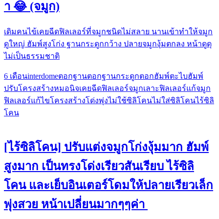
า 😂 (จมูก)
เดิมคนไข้เคยฉีดฟิลเลอร์ที่จมูกชนิดไม่สลาย นานเข้าทำให้จมูก
ดูใหญ่ ฮัมพ์สูงโก่ง ฐานกระดูกกว้าง ปลายจมูกงุ้มตกลง หน้าดูดุ
ไม่เป็นธรรมชาติ
6 เดือน
interdome
ตอกฐาน
ตอกฐานกระดูก
ตอกฮัมพ์
ตะไบฮัมพ์
ปรับโครงสร้าง
หมอนิจ
เคยฉีดฟิลเลอร์จมูก
เลาะฟิลเลอร์
แก้จมูก
ฟิลเลอร์
แก้ไขโครงสร้าง
โด่งพุ่ง
ไม่ใช้ซิลิโคน
ไม่ใส่ซิลิโคน
ไร้ซิลิ
โคน
[ไร้ซิลิโคน] ปรับแต่งจมูกโก่งงุ้มมาก ฮัมพ์
สูงมาก เป็นทรงโด่งเรียวสันเรียบ ไร้ซิลิ
โคน และเย็บอินเตอร์โดมให้ปลายเรียวเล็ก
พุ่งสวย หน้าเปลี่ยนมากๆๆค่า