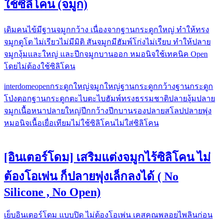
ใช้ซิลิโคน (จมูก)
เดิม​คนไข้มีฐาน​จมูก​กว้าง ​เนื่องจากฐานกระดูก​ใหญ่​ ทำให้ทรง
จมูก​ดูโต​ ไม่เรียวไม่มีมิติ​ สันจมูกมีฮัมพ์​โก่งไม่เรียบ​ ทำให้ปลาย
จมูก​งุ้มและใหญ่​ และปีกจมูก​บานออก หมอนิจใช้เทคนิค Open
โดยไม่ต้องใช้ซิลิโคน
interdome
open
กระดูกใหญ่
จมูกใหญ่
ฐานกระดูกกว้าง
ฐานกระดูก
โป่ง
ตอกฐานกระดูก
ตะไบ
ตะไบฮัมพ์
ทรงธรรมชาติ
ปลายงุ้ม
ปลาย
จมูกเนื้อหนา
ปลายใหญ่
ปีกกว้าง
ปีกบาน
รองปลาย
สโลปปลายพุ่ง
หมอนิจ
เนื้อเยื่อเทียม
ไม่ใช้ซิลิโคน
ไม่ใส่ซิลิโคน
[อินเตอร์โดม] เสริมแต่งจมูกไร้ซิลิโคน ไม่
ต้องโอเพ่น ก็ปลายพุ่งเล็กลงได้ ( No
Silicone , No Open)
เย็บอินเตอร์โดม แบบปิด ไม่ต้องโอเพ่น เคสคุณพลอยไพลินก่อน