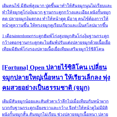
เดิมคนไข้ มีฮัมพ์สูงมาก ปูดขึ้นมาทำให้สันจมูกนูนไม่เรียบและ
ทำให้จมูกดูโก่งงุ้มมาก ฐานกระดูกกว้างและเอียง ผนังกั้นจมูก
คด ปลายจมูกงุ้มตกลง ทำให้หน้าดูดุ มีอายุ คนไข้ต้องการให้
หน้าดูหวานขึ้น ให้ทรงจมูกดูเรียบเรียวและเป็นสโลปมากขึ้น
1 เดือน
interdome
กระดูกฮัมพ์โก่งสูง
จมูกสันโก่งงุ้ม
ฐานกระดูก
กว้าง
ตอกฐานกระดูก
ตะไบฮัมพ์
ปรับแต่งปลายจมูกด้วยเนื้อเยื่อ
เทียม
มีฮัมพ์โก่ง
รองปลาย
เนื้อเยื่อเทียม
เสริมจมูก
ไร้ซิลิโคน
[Fortuna] Open ปลายไร้ซิลิโคน เปลี่ยน
จมูกปลายใหญ่เนื้อหนา ให้เรียวเล็กลง พุ่ง
คมสวยอย่างเป็นธรรมชาติ (จมูก)
เดิม​มีสันจมูกน้อยและสันหัวตา​เว้าลึกไปเมื่อเทียบกับหน้าผาก​
บวกกับฐานกระดูก​เอียงขวา​และกว้าง จึงทำให้หน้าดูไ​ม่​มีมิติ​
ผนังกั้นจมูกสั้น​ สันจมูกไม่เรียบ ช่วงปลายจมูก​เนื้อหนา ปลาย