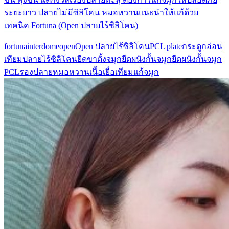
ระยะยาว ปลายไม่มีซิลิโคน หมอหวานแนะนำให้แก้ด้วย
เทคนิค Fortuna (Open ปลายไร้ซิลิโคน)
fortuna
interdome
open
Open ปลายไร้ซิลิโคน
PCL plate
กระดูกอ่อน
เทียม
ปลายไร้ซิลิโคน
ยืดขาตั้งจมูก
ยืดผนังกั้นจมูก
ยืดผนังกั้นจมูก
PCL
รองปลาย
หมอหวาน
เนื้อเยื่อเทียม
แก้จมูก