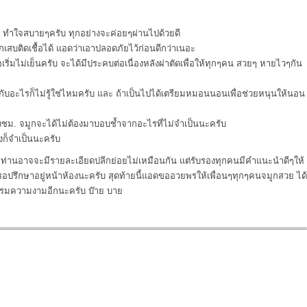
า ทำใจสบายๆครับ ทุกอย่างจะค่อยๆผ่านไปด้วยดี
ักเสบติดเชื้อได้ แอดว่าเอาปลอดภัยไว้ก่อนดีกว่าเนอะ
ริ่มไม่เย็นครับ จะได้มีประคบต่อเนื่องหลังผ่าตัดเพื่อให้ทุกๆคน สวยๆ หายไวๆกัน
กับอะไรก็ไม่รู้ใช่ไหมครับ และ ถ้าเป็นไปได้เตรียมหมอนนอนเพื่อช่วยหนุนให้นอน
่งชม. จมูกจะได้ไม่ต้องมาบอบช้ำจากอะไรที่ไม่จำเป็นนะครับ
งก็จำเป็นนะครับ
่ละท่านอาจจะมีรายละเอียดปลีกย่อยไม่เหมือนกัน แต่รับรองทุกคนมีคำแนะนำดีๆให้
รอปรึกษาอยู่หน้าห้องนะครับ สุดท้ายนี้แอดขออวยพรให้เพื่อนๆทุกๆคนจมูกสวย ได้
กรรมความงามอีกนะครับ บ๊าย บาย