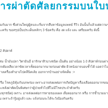
ับการผ่าตัดศัลยกรรมบนใบ
กับมาก ซึ่งส่วนใหญ่ผู้คนจะเริ่มจากสืบหาข้อมูลแพทย์ รีวิว อันนั้นก็แล้วแต่ค
ับ ขอสรุปเป็นประเด็นหลักๆ 3 ข้อครับ คือ งด แจ้ง และ เตรียมครับ ดังนี้
2 สัปดาห์
ม น้ำมันปลา วิตามินอี ยารักษาสิวบางชนิด เป็นต้น อย่างน้อย 1-3 สัปดาห์ก่อนผ่า
มออาจต้องเสียเวลาขัดเวลาเช็ดออกมากมายก่อนผ่าตัด ผิวหนังอาจบอบช้ำได้ แอดว่
ล้างเครื่องสำอางไปคลีนิคเล้ย ออกจากบ้านอย่างจัดเต็ม :>
โรคภูมิคุ้มกันบกพร่อง เพราะอาจส่งผลต่อการเกิดปัญหาเรื่องเลือดออกมากขณะผ่าต
ังผ่าตัดเป็นพิเศษกว่าผู้ป่วยทั่วไปที่ไม่มีโรคประจำตัวครับ
เสริมทุกชนิด) เพราะ อาจส่งผลต่อการหายของแผล เลือดออกมาก หรือ การช้ำบวมมาก
พราะถ้ารู้อยู่แล้ว และ แจ้งก่อนจะได้ระวังป้องกันครับ