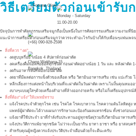
วิธีเตรียมตัวก่อนเข้าร
Monday - Saturday
11.00-20.00
ปัจจุบันการทำศัลยกรรมเสริมจมูกถือเป็นหนึ่งในการศัลยกรรมเสริมความงามที่นิยม
แนะนำการเตรียมตัวก่อนเสริมจมูกว่าควรจะทำอะไรกันบ้างให้กับเพื่อนๆแฟนเพจนะคร
(+66) 090-928-2598
สิ่งที่ควร “งด”
งดสูบบุหรี่อย่างน้อย 4 สัปดาห์ก่อนผ่าตัด
Chang Watthana 15
งดเครื่องดื่มแอลกอฮอล์ทุกชนิด ก่อนผ่าตัดอย่างน้อย 1 วัน และ หลังผ่าตัด 1-
Bangkok, Thailand
งดกินอาหารหมักดองก่อนผ่าตัด
งดยาที่มีผลต่อการแข็งตัวของเลือด หรือ วิตามินอาหารเสริม เช่น แปะก๊วย โส
หลีกเลี่ยงการแต่งหน้าในบริเวณที่จะผ่าตัดในวันผ่าตัด เพราะไม่งั้นคุณห
งบางๆแบบดูใสๆด้วยเครื่องสำอางที่ล้างออกง่ายครับ หรือไม่ก็เตรียมอุปกรณ์
สิ่งที่ต้อง“แจ้ง”ให้แพทย์ทราบ
แจ้งโรคประจำตัวทุกโรค เช่น โรคไต โรคเบาหวาน โรคความดันโลหิตสูง หรือ 
แพทย์ผู้ผ่าตัดจะได้วางแผนการรักษาและป้องกันผลแทรกซ้อน ทั้งช่วงก่อนและหล
แจ้งยาที่ใช้ประจำ ยาที่กำลังรับประทานอยู่ทุกชนิด(รวมถึงวิตามินอาหาร
แจ้งประวัติการแพ้ยาทุกชนิด ไม่ว่าจะเป็นยากิน ยาทา ยาชา หรือ ยาสลบครับ เ
สำหรับคุณผู้หญิงควรแจ้งประวัติประจำเดือนด้วยก็จะดีนะครับ