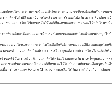
แพทย์ก่อนได้นะครับ แต่บางทีแอดเข้าใจครับ คนจะผ่าตัดก็ต้องตื่นเต้นเป็นธรรมด
การผ่าตัด ซึ่งถ้ามีสิวแพทย์อาจต้องเลื่อนการผ่าตัดออกไปครับ เพราะเสี่ยงต่อการอ
อน 72 ชม.แรก เตรียมไว้หลายๆอันให้พอก็ดีนะครับแอดว่า เพราะจะได้สลับไปแช่เมื่อเ
ุตส่าห์ทนเจ็บผ่าตัดมา แอดว่าเพื่อนๆคงไม่อยากเผลอหลับไปแล้วหน้าหันจมูกไปบี้
ลาจะถอด จะได้สะดวกกว่าครับ ไม่ใช่เสื้อยืดรัดติ้วเวลาจะถอดทีนึง หลบจมูกไปครึ
มสะอาดช่องปากก่อนผ่าตัด ถึงแม้เราจะแค่เสริมจมูกแต่ความสะอาดในบริเวณใกล้เคีย
หมอเจ้าของไข้ถึงการเตรียมตัวก่อนผ่าตัดให้พร้อมไว้เลยนะครับ บางครั้งคุณหมอแต
ิดรวบรวมคำถามมาจากบ้านก่อนก็ดีครับ จะได้ไม่เป็นการเสียเวลาเพื่อนๆคนอื่นที่
เพื่อนชาวแฟนเพจ Fortune Clinic by หมอเฉลิม ได้รับความรู้เกี่ยวกับการศัลย