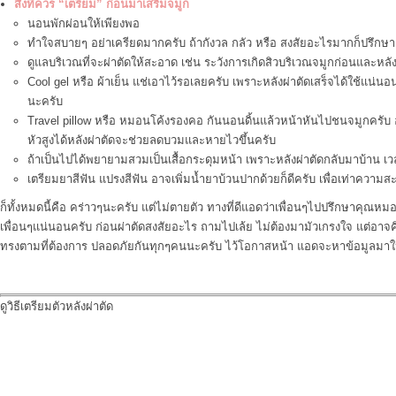
สิ่งที่ควร “เตรียม” ก่อนมาเสริมจมูก
นอนพักผ่อนให้เพียงพอ
ทำใจสบายๆ อย่าเครียดมากครับ ถ้ากังวล กลัว หรือ สงสัยอะไรมากก็ปรึกษา
ดูแลบริเวณที่จะผ่าตัดให้สะอาด เช่น ระวังการเกิดสิวบริเวณจมูกก่อนและหลัง
Cool gel หรือ ผ้าเย็น แช่เอาไว้รอเลยครับ เพราะหลังผ่าตัดเสร็จได้ใช้แน่น
นะครับ
Travel pillow หรือ หมอนโค้งรองคอ กันนอนดิ้นแล้วหน้าหันไปชนจมูกครับ อ
หัวสูงได้หลังผ่าตัดจะช่วยลดบวมและหายไวขึ้นครับ
ถ้าเป็นไปได้พยายามสวมเป็นเสื้อกระดุมหน้า เพราะหลังผ่าตัดกลับมาบ้าน เว
เตรียมยาสีฟัน แปรงสีฟัน อาจเพิ่มน้ำยาบ้วนปากด้วยก็ดีครับ เพื่อเท่าควา
ก็ทั้งหมดนี้คือ คร่าวๆนะครับ แต่ไม่ตายตัว ทางที่ดีแอดว่าเพื่อนๆไปปรึกษาคุณ
เพื่อนๆแน่นอนครับ ก่อนผ่าตัดสงสัยอะไร ถามไปเล้ย ไม่ต้องมามัวเกรงใจ แต่อาจค
ทรงตามที่ต้องการ ปลอดภัยกันทุกๆคนนะครับ ไว้โอกาสหน้า แอดจะหาข้อมูลมาให้
ดูวิธีเตรียมตัวหลังผ่าตัด