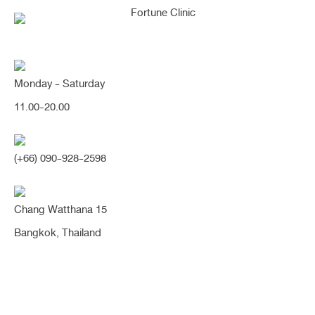
Monday - Saturday
[เสริม+ตัดปีก] เคสสันหัวตาเว้าลึก
11.00-20.00
ปีกกว้าง เสริมทรงหวานสโลปปลาย
พุ่ง จมูกเรียวเล็กลง หวานละมุนขึ้น
(+66) 090-928-2598
มากค่า (จมูก)
Chang Watthana 15
Share:
Bangkok, Thailand
6 เดือน
ฐานจมูกกว้าง
ตัดปีก
ปลายหนา
ปลายใหญ่
ปีกกว้าง
รองปลาย
สันหัวตาเว้าลึก
สโลปปลายพุ่ง
หมอเฉลิม
หัวตาหัก
เนื้อเยื่อเทียม
เสริมจมูก