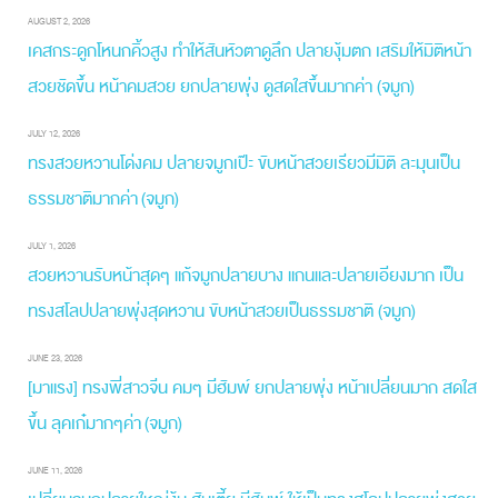
AUGUST 2, 2026
เคสกระดูกโหนกคิ้วสูง ทำให้สันหัวตาดูลึก ปลายงุ้มตก เสริมให้มิติหน้า
สวยชัดขึ้น หน้าคมสวย ยกปลายพุ่ง ดูสดใสขึ้นมากค่า (จมูก)
JULY 12, 2026
ทรงสวยหวานโด่งคม ปลายจมูกเป๊ะ ขับหน้าสวยเรียวมีมิติ ละมุนเป็น
ธรรมชาติมากค่า (จมูก)
JULY 1, 2026
สวยหวานรับหน้าสุดๆ แก้จมูกปลายบาง แกนและปลายเอียงมาก เป็น
ทรงสโลปปลายพุ่งสุดหวาน ขับหน้าสวยเป็นธรรมชาติ (จมูก)
JUNE 23, 2026
[มาแรง] ทรงพี่สาวจีน คมๆ มีฮัมพ์ ยกปลายพุ่ง หน้าเปลี่ยนมาก สดใส
ขึ้น ลุคเก๋มากๆค่า (จมูก)
JUNE 11, 2026