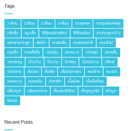
Tags
1 เดือน
2 เดือน
3 เดือน
4 เดือน
กระดูกคด
กระดูกอ่อนหลังหู
กรีดสั้น
จมูกสั้น
ซิลิโคนอย่างเดียว
ซิลิโคนเอียง
ฐานกระดูกกว้าง
ตอกฐานกระดูก
ตัดปีก
ตาสองชั้น
ทรงธรรมชาติ
ทรงสโลป
ทรงแข็ง
ทรงแข็งทื่อ
ปลายงุ้ม
ปลายบาง
ปลายพุ่ง
ปลายสั้น
ปลายใหญ่
ปีกกว้าง
ปีกบาน
ปีกห้อย
ผิวหนังบาง
มีฮัมพ์
รองปลาย
สันน้อย
สั้นเชิด
สโลปปลายพุ่ง
หมอจ๋าย
หมอนิจ
หมอหวาน
หมอเฉลิม
หัวตาหัก
เนื้อน้อย
เนื้อเยื่อเทียม
เสริมจมูก
เสริมยกปลาย
เห็นขอบซิลิโคน
เห็นรูจมูกชัด
แก้จมูก
โด่งพุ่ง
Recent Posts