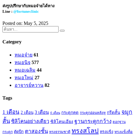
ส่งรูปปรึกษากับหมอจ๋ายได้ทาง
Line :
@fortuneclinic
Posted on: May 5, 2025
Category
หมอจ๋าย
61
หมอนิจ
577
หมอเฉลิม
44
หมอใหม่
27
อาจารย์หวาน
82
Tags
จมูก
1 เดือน
3 เดือน
กรีดสั้น
2 เดือน
กระดูกคด
กระดูกอ่อนหลังหู
4 เดือน
สั้น
ซิลิโคนอย่างเดียว
ฐานกระดูกกว้าง
ซิลิโคนเอียง
ตอกฐาน
ทรงสโลป
ตาสองชั้น
ตัดปีก
ทรงธรรมชาติ
ทรงแข็ง
ทรงแข็งทื่อ
กระดูก