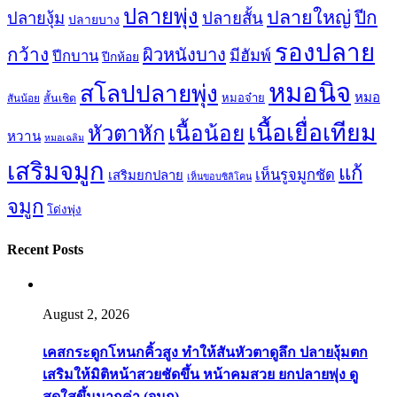
ปลายพุ่ง
ปลายใหญ่
ปีก
ปลายสั้น
ปลายงุ้ม
ปลายบาง
รองปลาย
กว้าง
ผิวหนังบาง
มีฮัมพ์
ปีกบาน
ปีกห้อย
หมอนิจ
สโลปปลายพุ่ง
หมอ
หมอจ๋าย
สันน้อย
สั้นเชิด
เนื้อเยื่อเทียม
เนื้อน้อย
หัวตาหัก
หวาน
หมอเฉลิม
เสริมจมูก
แก้
เห็นรูจมูกชัด
เสริมยกปลาย
เห็นขอบซิลิโคน
จมูก
โด่งพุ่ง
Recent Posts
August 2, 2026
เคสกระดูกโหนกคิ้วสูง ทำให้สันหัวตาดูลึก ปลายงุ้มตก
เสริมให้มิติหน้าสวยชัดขึ้น หน้าคมสวย ยกปลายพุ่ง ดู
สดใสขึ้นมากค่า (จมูก)