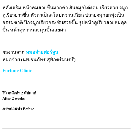
หลังเสริม หน้าคมสวยขึ้นมากค่า สันจมูกโด่งคม เรียวสวย จมูก
ดูเรียวยาวขึ้น หัวตาเป็นสโลปหวานเนียน ปลายจมูกยกพุ่งเป็น
ธรรมชาติ ปีกจมูกเรียวกระชับสวยขึ้น รูปหน้าดูเรียวสวยสมดุล
ขึ้น หน้าดูหวานละมุนขึ้นเลยค่า
ผลงานจาก
หมอจ๋ายฟอร์จูน
หมอจ๋าย (นพ.ธนภัทร สุพักตร์มนตรี)
Fortune Clinic
รีวิวหลังทำ 2 สัปดาห์
After 2 weeks
ภาพก่อนทำ Before