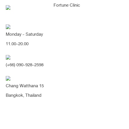
Monday - Saturday
สวย เฉี่ยว! ด้วยทรงโด่งพุ่ง เริ่ดมากๆ
11.00-20.00
(จมูก, เนื้อเยื่อเทียม)
(+66) 090-928-2598
Share:
ปลายพุ่ง
รองปลาย
หมอนิจ
เนื้อเยื่อเทียม
แก้จมูก
โด่งพุ่ง
Chang Watthana 15
Bangkok, Thailand
” สวย เฉี่ยว! ด้วยทรงโด่งพุ่ง ”
ขอบคุณคุณน้ำหนึ่งค่า สวยเริ่ดมากๆ..
คุณน้ำหนึ่งเป็น Make-up Artist ผู้อยู่เบื้องหลังดารานักแสดงใน
วงการหลายๆท่านเลยค่า แต่งหน้าสวยมากๆๆค่า