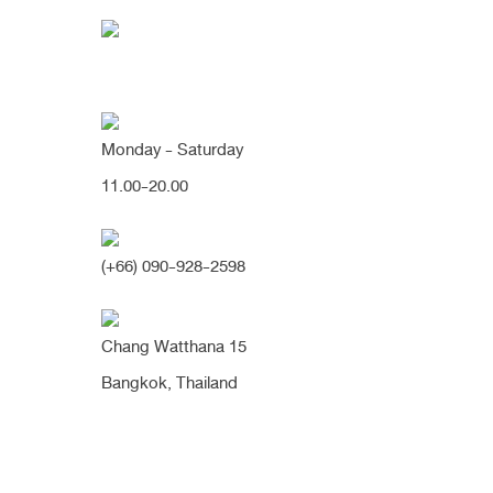
Monday - Saturday
11.00-20.00
สโลปปลายพุ่ง สุดฮิต กับค
(+66) 090-928-2598
จมูกสั้น
จมูกเชิด
ทรงยาว
ทรงสโลป
ปลายพุ่ง
Chang Watthana 15
เนื้อเยื่อเทียม
แก้จมูก
Bangkok, Thailand
เป๊ะ!
สโลปปลายพุ่ง สุดฮิต กับคุณพลอย KPN สุดสวยย
เคสหมอนิจ
เคสแก้จมูก
รองปลายเน