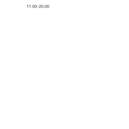
11.00-20.00
เดิมคนไข้เนื้อจมูกน้อยและบาง ไ
โก่ง สันตรงหว่างตาไม่โด่ง เป็
เป็นวงเล็บเปิด ปีกจมูกบานออกข้า
หมอนิจแนะนำเสริมยกปลายด้วยซิ
รอยเว้าหัวตาหัก เพิ่มสันจมูกให้โด
ให้ฐานแคบลง ดูสวยสมดุลขึ้น และ
เนียนสวย ไม่เห็นเป็นสันแท่งหลัง
หลังเสริมและตัดปีก คนไข้ดูสวยหวา
สโลป เนียนเป็นธรรมชาติ ปีกหุ
เรียวเล็กลง ดูเด็กลง ดูสดใสขึ้น
ผลงานจาก
หมอนิจฟอร์จูน