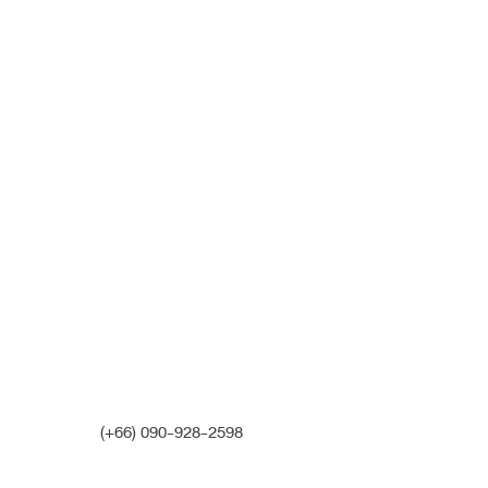
หมอนิจ (พญ. ธิตินิจ สุนทรเวสน์)
Fortune Clinic
รีวิวหลัง 3 เดือน
After 3 months
(+66) 090-928-2598