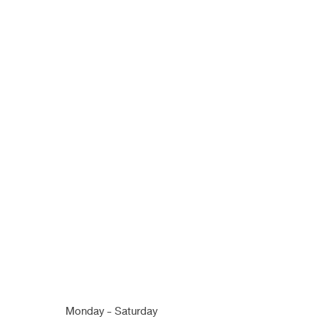
[กระดูกคด] เสริมและตัดปีก แก้ไ
ธรรมชาติ
เคสหมอนิจ เสริมจมูก และ ตัดปีก
Monday - Saturday