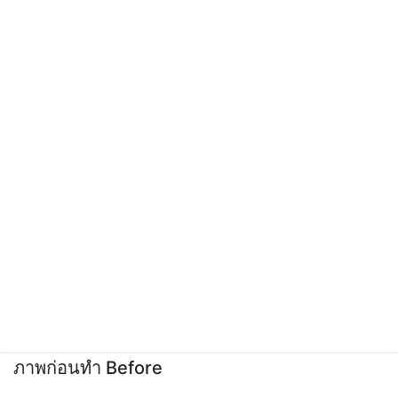
ภาพก่อนทำ Before