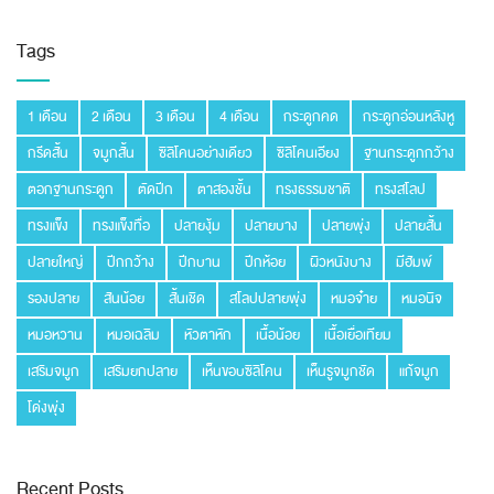
Tags
1 เดือน
2 เดือน
3 เดือน
4 เดือน
กระดูกคด
กระดูกอ่อนหลังหู
กรีดสั้น
จมูกสั้น
ซิลิโคนอย่างเดียว
ซิลิโคนเอียง
ฐานกระดูกกว้าง
ตอกฐานกระดูก
ตัดปีก
ตาสองชั้น
ทรงธรรมชาติ
ทรงสโลป
ทรงแข็ง
ทรงแข็งทื่อ
ปลายงุ้ม
ปลายบาง
ปลายพุ่ง
ปลายสั้น
ปลายใหญ่
ปีกกว้าง
ปีกบาน
ปีกห้อย
ผิวหนังบาง
มีฮัมพ์
รองปลาย
สันน้อย
สั้นเชิด
สโลปปลายพุ่ง
หมอจ๋าย
หมอนิจ
หมอหวาน
หมอเฉลิม
หัวตาหัก
เนื้อน้อย
เนื้อเยื่อเทียม
เสริมจมูก
เสริมยกปลาย
เห็นขอบซิลิโคน
เห็นรูจมูกชัด
แก้จมูก
โด่งพุ่ง
Recent Posts