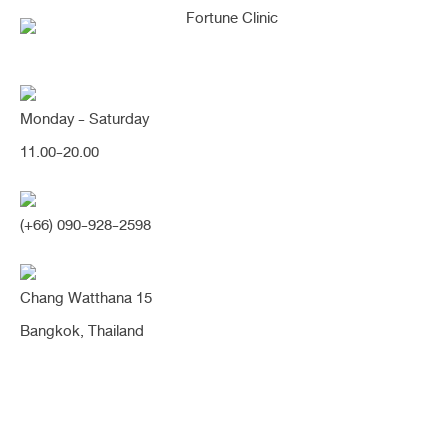
Monday - Saturday
[เนื้อน้อย/ฐานเอียง] สโลปปลายพุ่ง
11.00-20.00
เนียนเป็นธรรมชาติ รูปหน้าเรียวคม
สวยขึ้นมากค่า (จมูก)
(+66) 090-928-2598
Share:
Chang Watthana 15
1 ปี
2 ปี
ซิลิโคนอย่างเดียว
ฐานจมูกเอียง
ทรงธรรมชาติ
Bangkok, Thailand
ทรงสโลป
ปลายพุ่ง
ปีกกว้าง
ผิวหนังบาง
ผิวหนังยืดหยุ่นน้อย
สโลปปลายพุ่ง
หมอนิจ
หัวตาหัก
เนื้อน้อย
เสริมจมูก
เห็นรูจมูกชัด