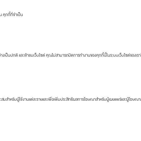
คุกกี้ที่จำเป็น
างเป็นปกติ และเข้าชมเว็บไซต์ คุณไม่สามารถปิดการทำงานของคุกกี้นี้ในระบบเว็บไซต์ของเรา
าะสมสำหรับผู้ใช้งานแต่ละรายและเพื่อเพิ่มประสิทธิผลการโฆษณาสำหรับผู้เผยแพร่และผู้โฆษณ