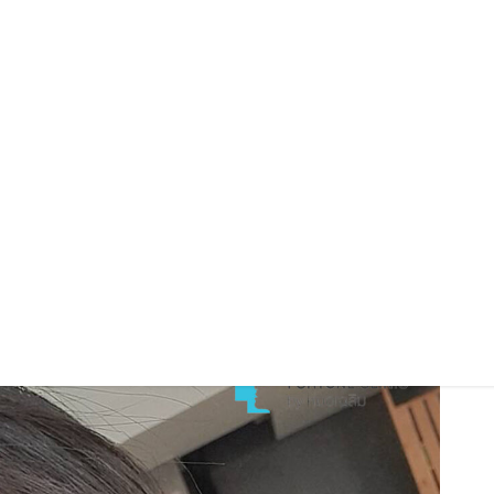
JU
ส
เ
ธ
JU
[
เ
JU
เ
ป