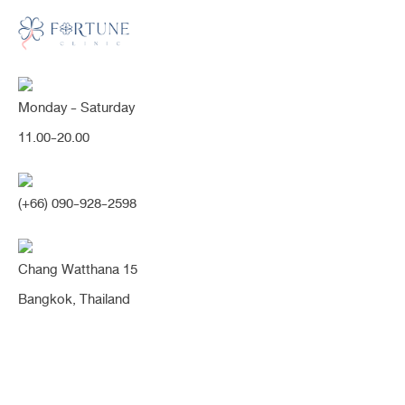
Monday - Saturday
[เนื้อน้อย] สวยง่ะะะ น่ารักมากก สโลป
11.00-20.00
ปลายพุ่งแสนปัง จมูกเรียวสวยพุ่ง
ละมุนอย่างเป็นธรรมชาติ (จมูก)
(+66) 090-928-2598
Share:
Chang Watthana 15
1 เดือน
3 เดือน
ฐานกระดูกโค้งคด
ทรงสโลป
ปลายจมูกสั้น
Bangkok, Thailand
ปลายพุ่ง
ปลายใหญ่
ผิวหนังบาง
รองปลาย
สโลปปลายพุ่ง
หมอนิจ
หัวตาหัก
เนื้อน้อย
เนื้อเยื่อเทียม
เสริมจมูก
สวยง่ะะะ น่ารักมากก สโลปปลายพุ่งแสน