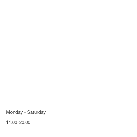
[ปลายใหญ่] เสริมปรับจมูกโด่งสวย
แก้ไขสันหัวตาเว้าลึก ปลายพุ่งเรียว
เล็กลง จมูกเรียวสวยขึ้นมาก สวยคม
และดูเด็กลงมาก (จมูก)
Share:
Monday - Saturday
11.00-20.00
1 เดือน
กระดูกฐานเอียง
ปลายพุ่ง
ปลายหนา
ปลายใหญ่
ปีกกว้าง
รองปลาย
สโลปปลายพุ่ง
หมอนิจ
หัวตาหัก