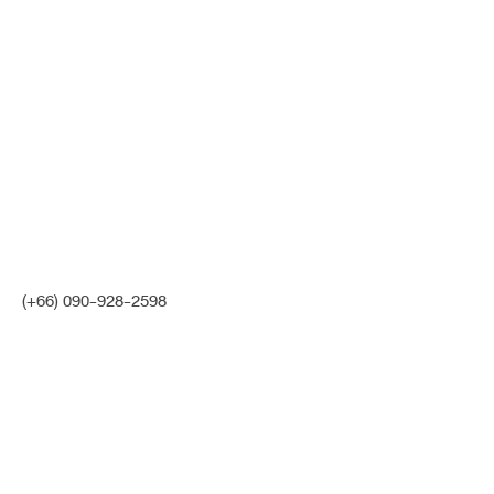
เนื้อเยื่อเทียม
เสริมจมูก
[ปลายใหญ่] เสริมปรับจมูกโด่งสวย แก้ไข
สันหัวตาเว้าลึก ปลายพุ่งเรียวเล็กลง จมูก
เรียวสวยขึ้นมาก สวยคมและดูเด็กลงมาก
เคสหมอนิจ เสริมจมูก รองปลายเนื้อเยื่อเทียม
(+66) 090-928-2598