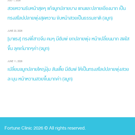
JULY 1, 2026
สวยหวานรับหน้าสุดๆ แก้จมูกปลายบาง แกนและปลายเอียงมาก เป็น
ทรงสโลปปลายพุ่งสุดหวาน ขับหน้าสวยเป็นธรรมชาติ (จมูก)
JUNE 23, 2026
[มาแรง] ทรงพี่สาวจีน คมๆ มีฮัมพ์ ยกปลายพุ่ง หน้าเปลี่ยนมาก สดใส
ขึ้น ลุคเก๋มากๆค่า (จมูก)
JUNE 11, 2026
เปลี่ยนจมูกปลายใหญ่งุ้ม สันเตี้ย มีฮัมพ์ ให้เป็นทรงสโลปปลายพุ่งสวย
ละมุน หน้าหวานสวยขึ้นมากค่า (จมูก)
Fortune Clinic 2026 © All rights reserved.