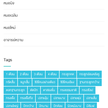
หมอนิจ
หมอเฉลิม
หมอใหม่
อาจารย์หวาน
Tags
1 เดือน
2 เดือน
3 เดือน
4 เดือน
กระดูกคด
กระดูกอ่อนหลังหู
กรีดสั้น
จมูกสั้น
ซิลิโคนอย่างเดียว
ซิลิโคนเอียง
ฐานกระดูกกว้าง
ตอกฐานกระดูก
ตัดปีก
ตาสองชั้น
ทรงธรรมชาติ
ทรงสโลป
ทรงแข็ง
ทรงแข็งทื่อ
ปลายงุ้ม
ปลายบาง
ปลายพุ่ง
ปลายสั้น
ปลายใหญ่
ปีกกว้าง
ปีกบาน
ปีกห้อย
ผิวหนังบาง
มีฮัมพ์