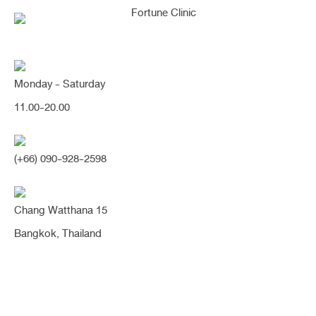
Monday - Saturday
[จมูก+ตา] หน้าหวานขึ้นมากกและดู
11.00-20.00
เด็กลงมาก เสริมจมูกตอกฐานสัน
เรียวคมสวย และ ตาสองชั้นกรีดสั้น
(+66) 090-928-2598
ตาหวานสวย สดใสขึ้นมากค่า
(จมูก,ตา)
Chang Watthana 15
Bangkok, Thailand
Share:
2 เดือน
กรีดสั้น
ชั้นตาหลายชั้น
ชั้นตาเป็นริ้ว
ชั้นตาไม่ชัด
ชั้นตาไม่เท่ากัน
ฐานกระดูกกว้าง
ฐานกระดูกเอียง
ตอกฐานกระดูก
ตอกฐานจมูก
ตาสองชั้น
ผิวบาง
ผิวหนังบาง
มีฮัมพ์