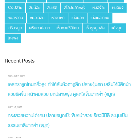
รองปลาย
สันน้อย
สั้นเชิด
สโลปปลายพุ่ง
หมอจ๋าย
หมอนิจ
หมอหวาน
หมอเฉลิม
หัวตาหัก
เนื้อน้อย
เนื้อเยื่อเทียม
เสริมจมูก
เสริมยกปลาย
เห็นขอบซิลิโคน
เห็นรูจมูกชัด
แก้จมูก
โด่งพุ่ง
Recent Posts
AUGUST 2, 2026
เคสกระดูกโหนกคิ้วสูง ทำให้สันหัวตาดูลึก ปลายงุ้มตก เสริมให้มิติหน้า
สวยชัดขึ้น หน้าคมสวย ยกปลายพุ่ง ดูสดใสขึ้นมากค่า (จมูก)
JULY 12, 2026
ทรงสวยหวานโด่งคม ปลายจมูกเป๊ะ ขับหน้าสวยเรียวมีมิติ ละมุนเป็น
ธรรมชาติมากค่า (จมูก)