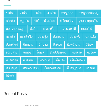
1 เดือน
2 เดือน
3 เดือน
4 เดือน
กระดูกคด
กระดูกอ่อนหลังหู
กรีดสั้น
จมูกสั้น
ซิลิโคนอย่างเดียว
ซิลิโคนเอียง
ฐานกระดูกกว้าง
ตอกฐานกระดูก
ตัดปีก
ตาสองชั้น
ทรงธรรมชาติ
ทรงสโลป
ทรงแข็ง
ทรงแข็งทื่อ
ปลายงุ้ม
ปลายบาง
ปลายพุ่ง
ปลายสั้น
ปลายใหญ่
ปีกกว้าง
ปีกบาน
ปีกห้อย
ผิวหนังบาง
มีฮัมพ์
รองปลาย
สันน้อย
สั้นเชิด
สโลปปลายพุ่ง
หมอจ๋าย
หมอนิจ
หมอหวาน
หมอเฉลิม
หัวตาหัก
เนื้อน้อย
เนื้อเยื่อเทียม
เสริมจมูก
เสริมยกปลาย
เห็นขอบซิลิโคน
เห็นรูจมูกชัด
แก้จมูก
โด่งพุ่ง
Recent Posts
AUGUST 9, 2026