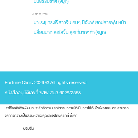
เป็นธรรมชาติ (จมูก)
JUNE 23, 2026
[มาแรง] ทรงพี่สาวจีน คมๆ มีฮัมพ์ ยกปลายพุ่ง หน้า
เปลี่ยนมาก สดใสขึ้น ลุคเก๋มากๆค่า (จมูก)
Fortune Clinic 2026 © All rights reserved.
หนังสืออนุมัติเลขที่ ฆสพ.สบส.6029/2568
เราใช้คุกกี้เพื่อพัฒนาประสิทธิภาพ และประสบการณ์ที่ดีในการใช้เว็บไซต์ของคุณ คุณสามารถ
จัดการความเป็นส่วนตัวของคุณได้เองโดยคลิกที่
ตั้งค่า
ยอมรับ