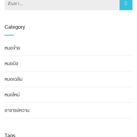
Category
หมอจ๋าย
หมอนิจ
หมอเฉลิม
หมอใหม่
อาจารย์หวาน
Tags