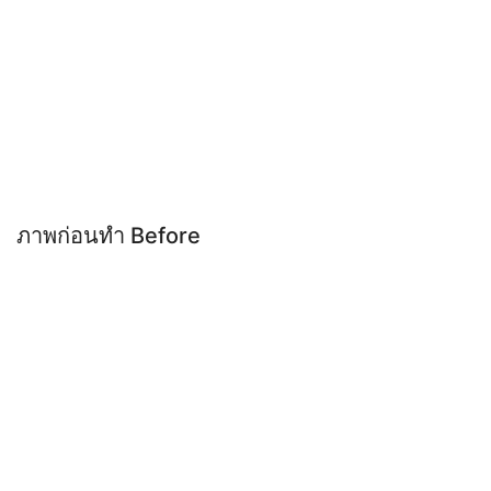
ภาพก่อนทำ Before