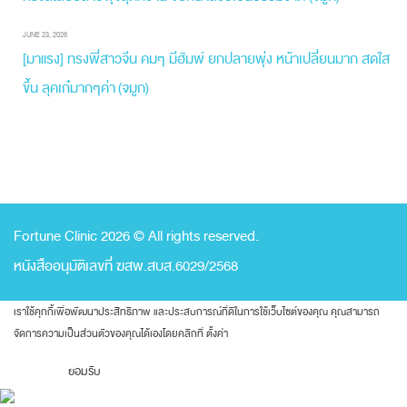
JUNE 23, 2026
[มาแรง] ทรงพี่สาวจีน คมๆ มีฮัมพ์ ยกปลายพุ่ง หน้าเปลี่ยนมาก สดใส
ขึ้น ลุคเก๋มากๆค่า (จมูก)
Fortune Clinic 2026 © All rights reserved.
หนังสืออนุมัติเลขที่ ฆสพ.สบส.6029/2568
เราใช้คุกกี้เพื่อพัฒนาประสิทธิภาพ และประสบการณ์ที่ดีในการใช้เว็บไซต์ของคุณ คุณสามารถ
จัดการความเป็นส่วนตัวของคุณได้เองโดยคลิกที่
ตั้งค่า
ยอมรับ