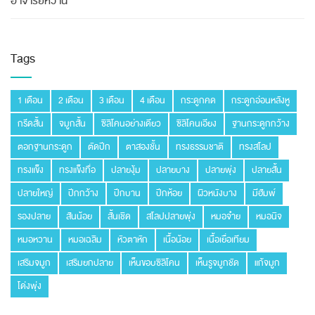
อาจารย์หวาน
Tags
1 เดือน
2 เดือน
3 เดือน
4 เดือน
กระดูกคด
กระดูกอ่อนหลังหู
กรีดสั้น
จมูกสั้น
ซิลิโคนอย่างเดียว
ซิลิโคนเอียง
ฐานกระดูกกว้าง
ตอกฐานกระดูก
ตัดปีก
ตาสองชั้น
ทรงธรรมชาติ
ทรงสโลป
ทรงแข็ง
ทรงแข็งทื่อ
ปลายงุ้ม
ปลายบาง
ปลายพุ่ง
ปลายสั้น
ปลายใหญ่
ปีกกว้าง
ปีกบาน
ปีกห้อย
ผิวหนังบาง
มีฮัมพ์
รองปลาย
สันน้อย
สั้นเชิด
สโลปปลายพุ่ง
หมอจ๋าย
หมอนิจ
หมอหวาน
หมอเฉลิม
หัวตาหัก
เนื้อน้อย
เนื้อเยื่อเทียม
เสริมจมูก
เสริมยกปลาย
เห็นขอบซิลิโคน
เห็นรูจมูกชัด
แก้จมูก
โด่งพุ่ง