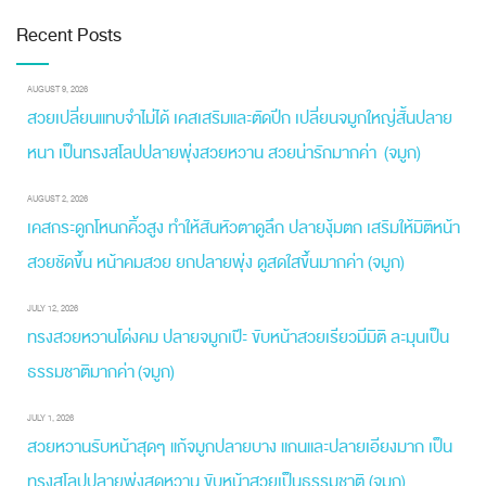
Recent Posts
AUGUST 9, 2026
สวยเปลี่ยนแทบจำไม่ได้ เคสเสริมและตัดปีก เปลี่ยนจมูกใหญ่สั้นปลาย
หนา เป็นทรงสโลปปลายพุ่งสวยหวาน สวยน่ารักมากค่า (จมูก)
AUGUST 2, 2026
เคสกระดูกโหนกคิ้วสูง ทำให้สันหัวตาดูลึก ปลายงุ้มตก เสริมให้มิติหน้า
สวยชัดขึ้น หน้าคมสวย ยกปลายพุ่ง ดูสดใสขึ้นมากค่า (จมูก)
JULY 12, 2026
ทรงสวยหวานโด่งคม ปลายจมูกเป๊ะ ขับหน้าสวยเรียวมีมิติ ละมุนเป็น
ธรรมชาติมากค่า (จมูก)
JULY 1, 2026
สวยหวานรับหน้าสุดๆ แก้จมูกปลายบาง แกนและปลายเอียงมาก เป็น
ทรงสโลปปลายพุ่งสุดหวาน ขับหน้าสวยเป็นธรรมชาติ (จมูก)