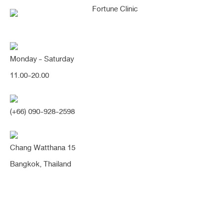
Monday - Saturday
[ตอกฐาน/เนื้อน้อย] ตอกปรับฐาน
11.00-20.00
จมูกเรียวสวยพุ่ง ลุคหวาน สวยคม
มิติหน้าเปลี่ยนเลย น่ารักมากค่า
(+66) 090-928-2598
(จมูก)
Chang Watthana 15
Share:
Bangkok, Thailand
2 สัปดาห์
จมูกสั้น
ฐานกระดูกกว้าง
ตอกฐานกระดูก
ตอกฐานจมูก
ปลายพุ่ง
ปลายใหญ่
ปีกกว้าง
ปีกห้อย
ผิวบาง
ผิวหนังไม่ยืดหยุ่น
รองปลาย
สันหัวตาเว้าลึก
หมอนิจ
หัวตาหัก
เนื้อยืดหยุ่นน้อย
เนื้อเยื่อเทียม
เสริมจมูก