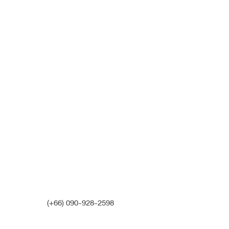
และวางซิลิโคนชั้นใต้เยื่อหุ้มกร
– รองปลายจมูกด้วยกระดูกอ่อนหลั
สวยได้อย่างปลอดภัย ปกป้องปลา
อาหารแพ้
หลังเสริมและรองปลาย มิติรูปหน้
ตรงขึ้น ทรงหวานเนียนเป็นธรรมชา
หน้าและปลายคาง ทำให้รูปหน้าดูเร
ลงด้วยค่า
ผลงานจาก
หมอนิจฟอร์จูน
หมอนิจ (พญ. ธิตินิจ สุนทรเวสน์)
(+66) 090-928-2598
Fortune Clinic