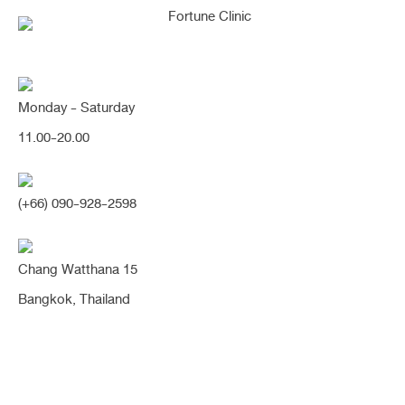
Monday - Saturday
[ปลายใหญ่กลม] เสริมจมูกปรับปลาย
11.00-20.00
ใหญ่งุ้มตก ให้ปลายเรียวเล็กพุ่งสวย
ขึ้นอย่างเป็นธรรมชาติ ปีกจมูกเรียว
(+66) 090-928-2598
กระชับขึ้นโดยไม่ต้องตัดปีกเลยค่า
(จมูก)
Chang Watthana 15
Bangkok, Thailand
Share:
6 เดือน
ฐานกระดูกคด
ปลายงุ้ม
ปลายพุ่ง
ปลายใหญ่
ปีกกว้าง
ผิวหนังบาง
รองปลาย
สันน้อย
สโลปปลายพุ่ง
หมอนิจ
หัวตาหัก
เนื้อน้อย
เนื้อเยื่อเทียม
เสริมจมูก