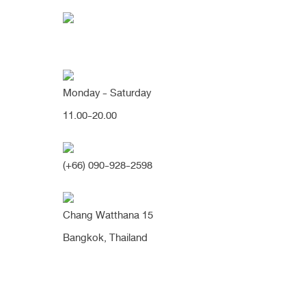
Monday - Saturday
11.00-20.00
[เนื้อน้อย/หัวตาหัก] หวานเปล
ทรงสโลปสวยเนียน หัวตาโด่ง
(+66) 090-928-2598
มิติขึ้นมากๆค่า (จมูก)
Chang Watthana 15
Bangkok, Thailand
6 เดือน
ทรงสโลป
ปีกกว้าง
ผิวหนังบาง
รองปลาย
เสริมจมูก