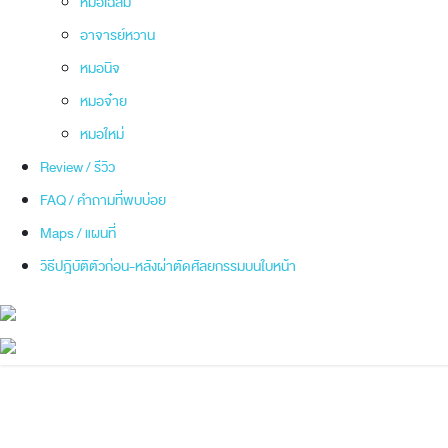
หมอเฉลิม
อาจารย์หวาน
หมอนิจ
หมอจ๋าย
หมอใหม่
Review / รีวิว
FAQ / คำถามที่พบบ่อย
Maps / แผนที่
วิธีปฎิบัติตัวก่อน-หลังผ่าตัดศัลยกรรมบนใบหน้า