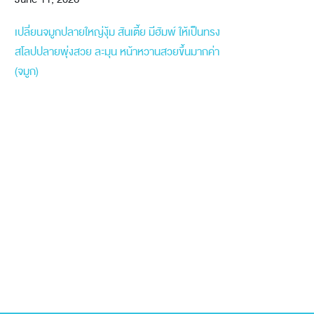
เปลี่ยนจมูกปลายใหญ่งุ้ม สันเตี้ย มีฮัมพ์ ให้เป็นทรง
สโลปปลายพุ่งสวย ละมุน หน้าหวานสวยขึ้นมากค่า
(จมูก)