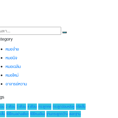
tegory
หมอจ๋าย
หมอนิจ
หมอเฉลิม
หมอใหม่
อาจารย์หวาน
gs
ดือน
2 เดือน
3 เดือน
4 เดือน
กระดูกคด
กระดูกอ่อนหลังหู
กรีดสั้น
สั้น
ซิลิโคนอย่างเดียว
ซิลิโคนเอียง
ฐานกระดูกกว้าง
ตอกฐาน