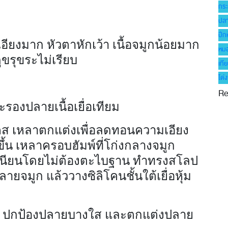
กระ
ปลา
ปีก
อียงมาก หัวตาหักเว้า เนื้อจมูกน้อยมาก
หมอ
ูขรุขระไม่เรียบ
เที
โด่ง
Re
รองปลายเนื้อเยื่อเทียม
เคส เหลาตกแต่งเพื่อลดทอนความเอียง
้น เหลาครอบฮัมพ์ที่โก่งกลางจมูก
บเนียนโดยไม่ต้องตะไบฐาน ทำทรงสโลป
ายจมูก แล้ววางซิลิโคนชั้นใต้เยื่อหุ้ม
ทียม ปกป้องปลายบางใส และตกแต่งปลาย