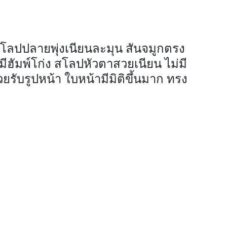
สโลปปลายพุ่งเนียนละมุน สันจมูกตรง
ีฮัมพ์โก่ง สโลปหัวตาสวยเนียน ไม่มี
ยรับรูปหน้า ใบหน้ามีมิติขึ้นมาก ทรง