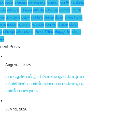
ดูก
ตัดปีก
ตาสองชั้น
ทรงธรรมชาติ
ทรงสโลป
ทรงแข็ง
ทรงแข็งทื่อ
ยงุ้ม
ปลายบาง
ปลายพุ่ง
ปลายสั้น
ปลายใหญ่
ปีกกว้าง
ปีกบาน
ห้อย
ผิวหนังบาง
มีฮัมพ์
รองปลาย
สันน้อย
สั้นเชิด
สโลปปลายพุ่ง
จ๋าย
หมอนิจ
หมอหวาน
หมอเฉลิม
หัวตาหัก
เนื้อน้อย
เนื้อเยื่อ
ยม
เสริมจมูก
เสริมยกปลาย
เห็นขอบซิลิโคน
เห็นรูจมูกชัด
แก้จมูก
พุ่ง
cent Posts
August 2, 2026
เคสกระดูกโหนกคิ้วสูง ทำให้สันหัวตาดูลึก ปลายงุ้มตก
เสริมให้มิติหน้าสวยชัดขึ้น หน้าคมสวย ยกปลายพุ่ง ดู
สดใสขึ้นมากค่า (จมูก)
July 12, 2026