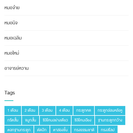
หมอจ๋าย
หมอนิจ
หมอเฉลิม
หมอใหม่
อาจารย์หวาน
Tags
1 เดือน
2 เดือน
3 เดือน
4 เดือน
กระดูกคด
กระดูกอ่อนหลังหู
กรีดสั้น
จมูกสั้น
ซิลิโคนอย่างเดียว
ซิลิโคนเอียง
ฐานกระดูกกว้าง
ตอกฐานกระดูก
ตัดปีก
ตาสองชั้น
ทรงธรรมชาติ
ทรงสโลป