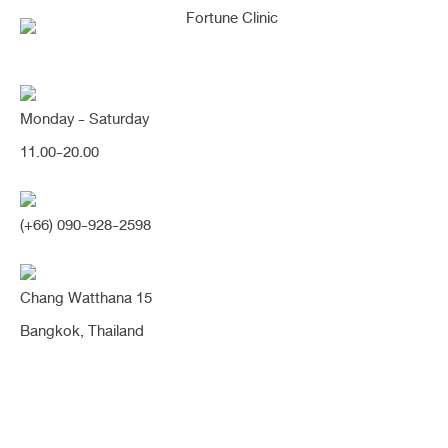
Monday - Saturday
เสริมจมูกดึงมิติ จากสันหัวตาเว้าลึก
11.00-20.00
เป็นทรงสโลปรับหน้า ยกปลายพุ่ง
เรียว จมูกดูเรียวยาวขึ้น สวยหวานขึ้น
(+66) 090-928-2598
มากค่า (จมูก)
Chang Watthana 15
Share:
Bangkok, Thailand
4 เดือน
ปลายใหญ่
ปีกกว้าง
ปีกบาน
รองปลาย
สันน้อย
สโลปปลายพุ่ง
หมอนิจ
หัวตาหัก
ฮัมพ์
ฮัมพ์โก่ง
เนื้อเยื่อเทียม
เสริมจมูก