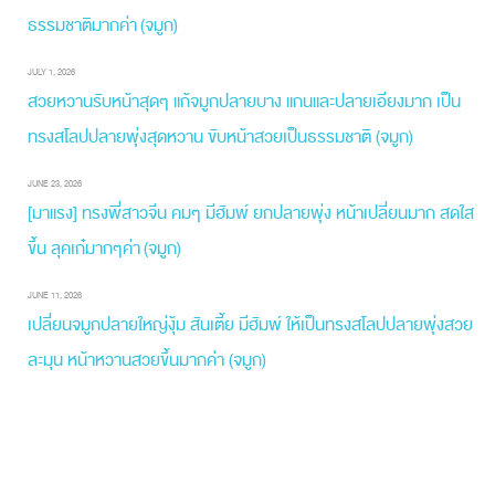
ธรรมชาติมากค่า (จมูก)
JULY 1, 2026
สวยหวานรับหน้าสุดๆ แก้จมูกปลายบาง แกนและปลายเอียงมาก เป็น
ทรงสโลปปลายพุ่งสุดหวาน ขับหน้าสวยเป็นธรรมชาติ (จมูก)
JUNE 23, 2026
[มาแรง] ทรงพี่สาวจีน คมๆ มีฮัมพ์ ยกปลายพุ่ง หน้าเปลี่ยนมาก สดใส
ขึ้น ลุคเก๋มากๆค่า (จมูก)
JUNE 11, 2026
เปลี่ยนจมูกปลายใหญ่งุ้ม สันเตี้ย มีฮัมพ์ ให้เป็นทรงสโลปปลายพุ่งสวย
ละมุน หน้าหวานสวยขึ้นมากค่า (จมูก)