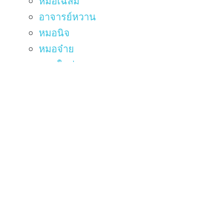
หมอเฉลิม
อาจารย์หวาน
หมอนิจ
หมอจ๋าย
หมอใหม่
Review / รีวิว
FAQ / คำถามที่พบบ่อย
Maps / แผนที่
วิธีปฎิบัติตัวก่อน-หลังผ่าตัดศัลยกรรมบนใบหน้า