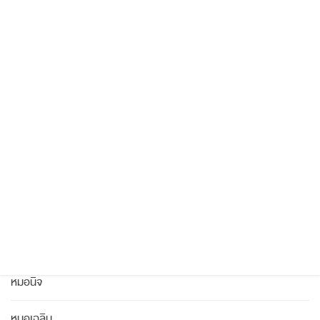
ส่งรูปปรึกษาคุณหมอนิจได้ทาง
Line :
@fortuneclinic
Posted on: September 25, 2025
Category
หมอจ๋าย
หมอนิจ
หมอเฉลิม