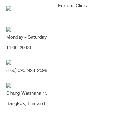
Monday - Saturday
เปลี่ยนสันน้อย หัวตาเว้า เป็นทรง
11.00-20.00
สโลปปลายพุ่ง เรียวสวย เนียนรับหน้า
หน้าเปลี่ยนสวยหวาน ดูสดใสขึ้นมาก
(+66) 090-928-2598
ค่า (จมูก)
Chang Watthana 15
Share:
Bangkok, Thailand
3 เดือน
ปลายสั้น
ปลายเชิด
ปีกกว้าง
ปีกบาน
ผิวหนังบาง
มีฮัมพ์
รองปลาย
สันหัวตาเว้าลึก
สโลปปลายพุ่ง
หมอนิจ
เนื้อน้อย
เนื้อเยื่อเทียม
เสริมจมูก