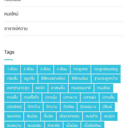
หมอใหม่
อาจารย์หวาน
Tags
1 เดือน
2 เดือน
3 เดือน
4 เดือน
กระดูกคด
กระดูกอ่อนหลังหู
กรีดสั้น
จมูกสั้น
ซิลิโคนอย่างเดียว
ซิลิโคนเอียง
ฐานกระดูกกว้าง
ตอกฐานกระดูก
ตัดปีก
ตาสองชั้น
ทรงธรรมชาติ
ทรงสโลป
ทรงแข็ง
ทรงแข็งทื่อ
ปลายงุ้ม
ปลายบาง
ปลายพุ่ง
ปลายสั้น
ปลายใหญ่
ปีกกว้าง
ปีกบาน
ปีกห้อย
ผิวหนังบาง
มีฮัมพ์
รองปลาย
สันน้อย
สั้นเชิด
สโลปปลายพุ่ง
หมอจ๋าย
หมอนิจ
หมอหวาน
หมอเฉลิม
หัวตาหัก
เนื้อน้อย
เนื้อเยื่อเทียม