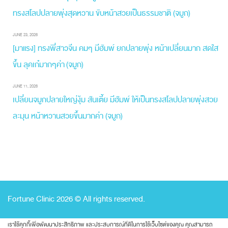
ทรงสโลปปลายพุ่งสุดหวาน ขับหน้าสวยเป็นธรรมชาติ (จมูก)
JUNE 23, 2026
[มาแรง] ทรงพี่สาวจีน คมๆ มีฮัมพ์ ยกปลายพุ่ง หน้าเปลี่ยนมาก สดใส
ขึ้น ลุคเก๋มากๆค่า (จมูก)
JUNE 11, 2026
เปลี่ยนจมูกปลายใหญ่งุ้ม สันเตี้ย มีฮัมพ์ ให้เป็นทรงสโลปปลายพุ่งสวย
ละมุน หน้าหวานสวยขึ้นมากค่า (จมูก)
Fortune Clinic 2026 © All rights reserved.
เราใช้คุกกี้เพื่อพัฒนาประสิทธิภาพ และประสบการณ์ที่ดีในการใช้เว็บไซต์ของคุณ คุณสามารถ