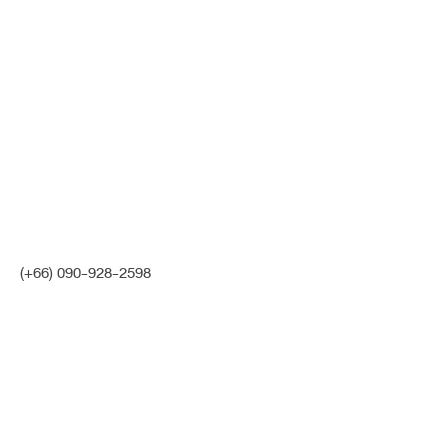
[เนื้อน้อย/ฐานคด] สวยคม สันเรียวเล็ก
สโลปปลายพุ่ง เสริมยกปลาย
😍
💋
#
เคสหมอหวาน
เสริมจมูก
(+66) 090-928-2598
ก่อนเสริมสันจมูกคดเอียง เนื้อน้อย ผิวหนังบาง สันจมูกช่วงหัว
ตาหักเว้าลึก ทำให้ดูไม่มีมิติ รูปหน้าดูแบนกว้าง