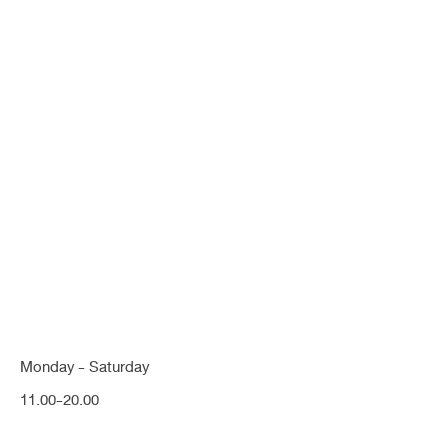
[เนื้อน้อย/ฐานคด] สวยคม สันเรียว
เล็ก สโลปปลายพุ่ง เสริมยกปลาย
(จมูก)
Share:
Monday - Saturday
ซิลิโคนอย่างเดียว
ฐานกระดูกคด
ทรงยาว
ทรงสโลป
ทรงเกาหลี
11.00-20.00
ทรงโด่ง
ปลายพุ่ง
สโลปปลายพุ่ง
หมอหวาน
หัวตาหัก
อาจารย์หวาน
เนื้อน้อย
เสริมจมูก