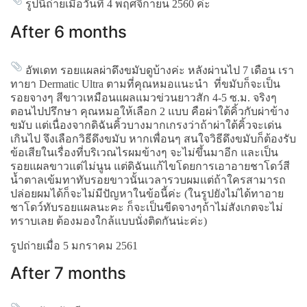
รูปนี้ถ่ายเมื่อวันที่ 4 พฤศจิกายน 2560 ค่ะ
After 6 months
อัพเดท รอยแผลผ่าดึงขมับดูบ้างค่ะ หลังผ่านไป 7 เดือน เรา
ทายา Dermatic Ultra ตามที่คุณหมอแนะนำ ที่ขมับก็จะเป็น
รอยจางๆ สีขาวเหมือนแผลแมวข่วนยาวสัก 4-5 ซ.ม. จริงๆ
ตอนไปปรึกษา คุณหมอให้เลือก 2 แบบ คือผ่าใต้คิ้วกับผ่าข้าง
ขมับ แต่เนื่องจากดิฉันคิ้วบางมากเกรงว่าถ้าผ่าใต้คิ้วจะเด่น
เกินไป จึงเลือกวิธีดึงขมับ หากเพื่อนๆ สนใจวิธีดึงขมับก็ต้องรับ
ข้อเสียในเรื่องที่บริเวณไรผมข้างๆ จะไม่ขึ้นมาอีก และเป็น
รอยแผลขาวแต่ไม่นูน แต่ดิฉันแก้ไขโดยการเอาอายชาโดว์สี
น้ำตาลเข้มทาทับรอยขาวนั้นเวลารวบผมแต่ถ้าใครสามารถ
ปล่อยผมได้ก็จะไม่มีปัญหาในข้อนี้ค่ะ (ในรูปยังไม่ได้ทาอาย
ชาโดว์ทับรอยแผลนะคะ ก็จะเป็นขีดจางๆถ้าไม่สังเกตจะไม่
ทราบเลย ต้องมองใกล้แบบนั่งติดกันน่ะค่ะ)
รูปถ่ายเมื่อ 5 มกราคม 2561
After 7 months