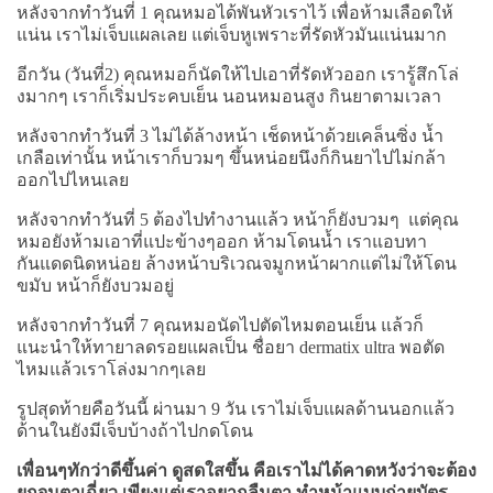
หลังจากทำวันที่ 1 คุณหมอได้พันหัวเราไว้ เพื่อห้ามเลือดให้
แน่น เราไม่เจ็บแผลเลย แต่เจ็บหูเพราะที่รัดหัวมันแน่นมาก
อีกวัน (วันที่2) คุณหมอก็นัดให้ไปเอาที่รัดหัวออก เรารู้สึกโล่
งมากๆ เราก็เริ่มประคบเย็น นอนหมอนสูง กินยาตามเวลา
หลังจากทำวันที่ 3 ไม่ได้ล้างหน้า เช็ดหน้าด้วยเคล็นซิ่ง น้ำ
เกลือเท่านั้น หน้าเราก็บวมๆ ขึ้นหน่อยนึงก็กินยาไปไม่กล้า
ออกไปไหนเลย
หลังจากทำวันที่ 5 ต้องไปทำงานแล้ว หน้าก็ยังบวมๆ แต่คุณ
หมอยังห้ามเอาที่แปะข้างๆออก ห้ามโดนน้ำ เราแอบทา
กันแดดนิดหน่อย ล้างหน้าบริเวณจมูกหน้าผากแต่ไม่ให้โดน
ขมับ หน้าก็ยังบวมอยู่
หลังจากทำวันที่ 7 คุณหมอนัดไปตัดไหมตอนเย็น แล้วก็
แนะนำให้ทายาลดรอยแผลเป็น ชื่อยา dermatix ultra พอตัด
ไหมแล้วเราโล่งมากๆเลย
รูปสุดท้ายคือวันนี้ ผ่านมา 9 วัน เราไม่เจ็บแผลด้านนอกแล้ว
ด้านในยังมีเจ็บบ้างถ้าไปกดโดน
เพื่อนๆทักว่าดีขึ้นค่า ดูสดใสขึ้น คือเราไม่ได้คาดหวังว่าจะต้อง
ยกจนตาเฉี่ยว เพียงแต่เราอยากลืมตา ทำหน้าแบบถ่ายบัตร