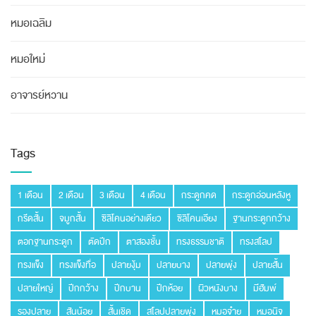
หมอเฉลิม
หมอใหม่
อาจารย์หวาน
Tags
1 เดือน
2 เดือน
3 เดือน
4 เดือน
กระดูกคด
กระดูกอ่อนหลังหู
กรีดสั้น
จมูกสั้น
ซิลิโคนอย่างเดียว
ซิลิโคนเอียง
ฐานกระดูกกว้าง
ตอกฐานกระดูก
ตัดปีก
ตาสองชั้น
ทรงธรรมชาติ
ทรงสโลป
ทรงแข็ง
ทรงแข็งทื่อ
ปลายงุ้ม
ปลายบาง
ปลายพุ่ง
ปลายสั้น
ปลายใหญ่
ปีกกว้าง
ปีกบาน
ปีกห้อย
ผิวหนังบาง
มีฮัมพ์
รองปลาย
สันน้อย
สั้นเชิด
สโลปปลายพุ่ง
หมอจ๋าย
หมอนิจ