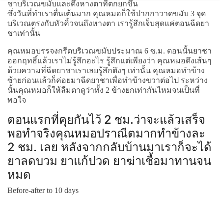
ชาบริเวณขมับและดึงหางตาที่ตกยกขึ้น
ซึ่งวันที่ทำเราตื่นเต้นมาก คุณหมอก็ใช้ปากกาวาดขมับ 3 จุด
บริเวณตรงกับหัวคิ้วจนถึงหางตา เรารู้สึกเจ็บสุดแค่ตอนฉีดยา
ชาเท่านั้น
คุณหมอบรรจงกรีดบริเวณขมับประมาณ 6 ซ.ม. ตอนนั้นยาชา
ออกฤทธิ์แล้วเราไม่รู้สึกอะไร รู้สึกแต่เพียงว่า คุณหมอดึงเส้นๆ
ด้วยความที่ฉีดยาชาเราเลยรู้สึกตึงๆ เท่านั้น คุณหมอทำข้าง
ซ้ายก่อนแล้วก็ค่อยมาฉีดยาชาเพื่อทำข้างขวาต่อไป ระหว่าง
นั้นคุณหมอก็ให้ลืมตาดูว่าทั้ง 2 ข้างยกเท่ากันไหมจนเป็นที่
พอใจ
ตอนแรกที่คุยกันไว้ 2 ชม.ว่าจะแล้วเสร็จ
พอทำจริงคุณหมอปราณีตมากทำข้างละ
2 ชม. เลย หลังจากกลับบ้านมาเราก็จะได้
ยาลดบวม ยาแก้ปวด ยาฆ่าเชื้อมาทานจน
หมด
Before-after to 10 days