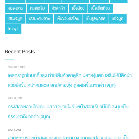
หมอหวาน
หมอเฉลิม
หัวตาหัก
เนื้อน้อย
เนื้อเยื่อเทียม
เสริมจมูก
เสริมยกปลาย
เห็นขอบซิลิโคน
เห็นรูจมูกชัด
แก้จมูก
โด่งพุ่ง
Recent Posts
AUGUST 2, 2026
เคสกระดูกโหนกคิ้วสูง ทำให้สันหัวตาดูลึก ปลายงุ้มตก เสริมให้มิติหน้า
สวยชัดขึ้น หน้าคมสวย ยกปลายพุ่ง ดูสดใสขึ้นมากค่า (จมูก)
JULY 12, 2026
ทรงสวยหวานโด่งคม ปลายจมูกเป๊ะ ขับหน้าสวยเรียวมีมิติ ละมุนเป็น
ธรรมชาติมากค่า (จมูก)
JULY 1, 2026
สวยหวานรับหน้าสุดๆ แก้จมูกปลายบาง แกนและปลายเอียงมาก เป็น