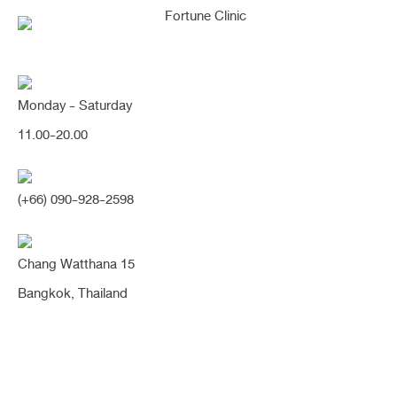
Monday - Saturday
11.00-20.00
คุณกำลังค้นหา "คางบุ๋ม"
(+66) 090-928-2598
Chang Watthana 15
คางเรียวแล้ว หน้าปังมากก ..
Bangkok, Thailand
เสริมคางตัด คางบุ๋ม เป็นคางวี
เชฟ หน้าเรียวสวย มิติหน้า
เปลี่ยนเลยค่า สวยขึ้น
มากๆ (คาง)