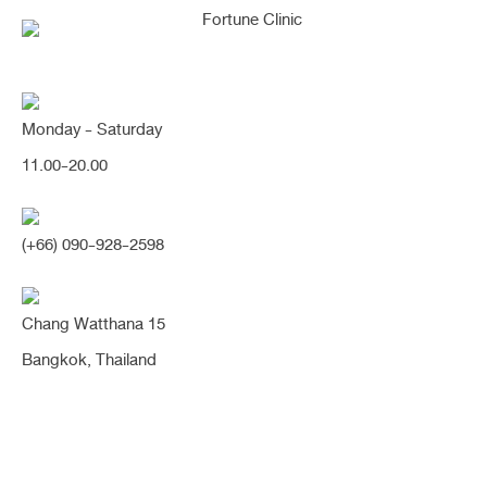
Monday - Saturday
11.00-20.00
คุณกำลังค้นหา "คางยื่นย้อย
(+66) 090-928-2598
ลงด้านล่าง"
Chang Watthana 15
Bangkok, Thailand
[แก้คาง/ตาสองชั้น] แก้คางยาว
ย้อยไม่เป็นธรรมชาติ พร้อมตา
สองชั้น แก้ตาเศร้า หางตาตก