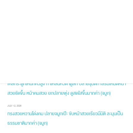
ปลายใหญ่
ปีกกว้าง
ปีกบาน
ปีกห้อย
ผิวหนังบาง
มีฮัมพ์
รองปลาย
สันน้อย
สั้นเชิด
สโลปปลายพุ่ง
หมอจ๋าย
หมอนิจ
หมอหวาน
หมอเฉลิม
หัวตาหัก
เนื้อน้อย
เนื้อเยื่อเทียม
เสริมจมูก
เสริมยกปลาย
เห็นขอบซิลิโคน
เห็นรูจมูกชัด
แก้จมูก
โด่งพุ่ง
Recent Posts
AUGUST 2, 2026
เคสกระดูกโหนกคิ้วสูง ทำให้สันหัวตาดูลึก ปลายงุ้มตก เสริมให้มิติหน้า
สวยชัดขึ้น หน้าคมสวย ยกปลายพุ่ง ดูสดใสขึ้นมากค่า (จมูก)
JULY 12, 2026
ทรงสวยหวานโด่งคม ปลายจมูกเป๊ะ ขับหน้าสวยเรียวมีมิติ ละมุนเป็น
ธรรมชาติมากค่า (จมูก)