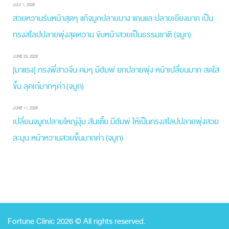
JULY 1, 2026
สวยหวานรับหน้าสุดๆ แก้จมูกปลายบาง แกนและปลายเอียงมาก เป็น
ทรงสโลปปลายพุ่งสุดหวาน ขับหน้าสวยเป็นธรรมชาติ (จมูก)
JUNE 23, 2026
[มาแรง] ทรงพี่สาวจีน คมๆ มีฮัมพ์ ยกปลายพุ่ง หน้าเปลี่ยนมาก สดใส
ขึ้น ลุคเก๋มากๆค่า (จมูก)
JUNE 11, 2026
เปลี่ยนจมูกปลายใหญ่งุ้ม สันเตี้ย มีฮัมพ์ ให้เป็นทรงสโลปปลายพุ่งสวย
ละมุน หน้าหวานสวยขึ้นมากค่า (จมูก)
Fortune Clinic 2026 © All rights reserved.