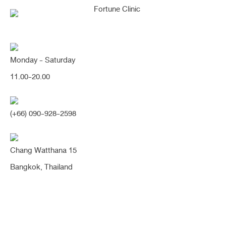
Monday - Saturday
11.00-20.00
คุณกำลังค้นหา "ฉีดไขมัน"
(+66) 090-928-2598
Chang Watthana 15
[FAT ใต้ตา] เติมเต็มใต้ตาคล้ำ
Bangkok, Thailand
โบ๋ลึก ให้สวยอิ่ม กลับมามีชีวิต
ชีวา (ฉีดไขมัน)
ก่อนฉีดไขมัน คนไข้มีใต้ตาดำคล้ำ ลึกโบ๋ ดูช้ำโทรม ไม่สดใส เป็นชั้นคลื่นหลายชั้น
ทำให้หน้าดูง่วงตลอดค่า