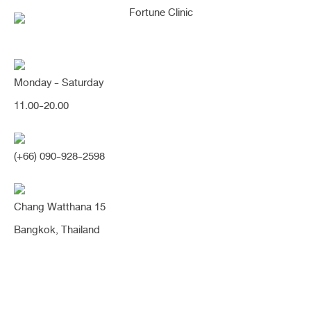
Monday - Saturday
11.00-20.00
คุณกำลังค้นหา "ตอก
(+66) 090-928-2598
กระดูก"
Chang Watthana 15
Bangkok, Thailand
[จมูก+ตา] แก้จมูกซิลิโคนรั้นเชิด ทำให้ปลาย
บางใส ใกล้ทะลุ พร้อมตา2ชั้น กรีดสั้น หน้า
สวยหวาน เปลี่ยนเป็นคนละคนเลยค่าา