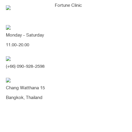
Monday - Saturday
11.00-20.00
คุณกำลังค้นหา "ตาเศร้า"
(+66) 090-928-2598
Chang Watthana 15
แก้ไขตาตก ตาเศร้า ชั้นตาหลายชั้นซ้อนกัน
Bangkok, Thailand
เป็นชั้นตาสวยหวาน ทรงธรรมชาติ ดูเด็กลง
สดใสขึ้นมากค่า (ตา)
ก่อนทำมีชั้นตาไม่เท่ากัน ชั้นตาหลายชั้น หนังตาตกหย่อน และ กล้ามเนื้อตาอ่อน
แรง ทำให้ตาดูตก ตาเศร้า