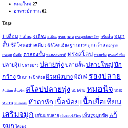
หมอใหม่
27
อาจารย์หวาน
82
Tags
จมูก
1 เดือน
3 เดือน
กรีดสั้น
2 เดือน
กระดูกคด
กระดูกอ่อนหลังหู
4 เดือน
สั้น
ซิลิโคนอย่างเดียว
ฐานกระดูกกว้าง
ซิลิโคนเอียง
ตอกฐาน
ทรงสโลป
ตาสองชั้น
ตัดปีก
ทรงธรรมชาติ
ทรงแข็ง
ทรงแข็งทื่อ
กระดูก
ปลายพุ่ง
ปลายใหญ่
ปีก
ปลายสั้น
ปลายงุ้ม
ปลายบาง
รองปลาย
กว้าง
ผิวหนังบาง
มีฮัมพ์
ปีกบาน
ปีกห้อย
หมอนิจ
สโลปปลายพุ่ง
หมอ
หมอจ๋าย
สันน้อย
สั้นเชิด
เนื้อเยื่อเทียม
เนื้อน้อย
หัวตาหัก
หวาน
หมอเฉลิม
เสริมจมูก
แก้
เห็นรูจมูกชัด
เสริมยกปลาย
เห็นขอบซิลิโคน
จมูก
โด่งพุ่ง