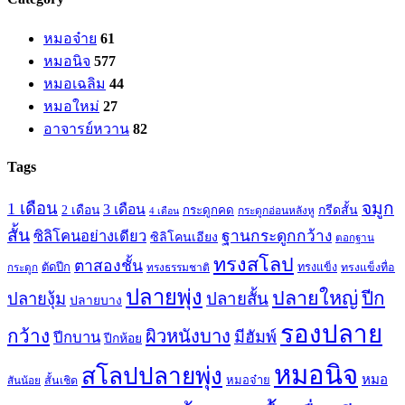
หมอจ๋าย
61
หมอนิจ
577
หมอเฉลิม
44
หมอใหม่
27
อาจารย์หวาน
82
Tags
จมูก
1 เดือน
3 เดือน
กรีดสั้น
2 เดือน
กระดูกคด
กระดูกอ่อนหลังหู
4 เดือน
สั้น
ซิลิโคนอย่างเดียว
ฐานกระดูกกว้าง
ซิลิโคนเอียง
ตอกฐาน
ทรงสโลป
ตาสองชั้น
ตัดปีก
ทรงธรรมชาติ
ทรงแข็ง
ทรงแข็งทื่อ
กระดูก
ปลายพุ่ง
ปลายใหญ่
ปีก
ปลายสั้น
ปลายงุ้ม
ปลายบาง
รองปลาย
กว้าง
ผิวหนังบาง
มีฮัมพ์
ปีกบาน
ปีกห้อย
หมอนิจ
สโลปปลายพุ่ง
หมอ
หมอจ๋าย
สันน้อย
สั้นเชิด