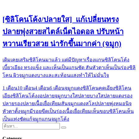
[ซิลิโคนโค้ง/ปลายใส] แก้เปลี่ยนทรง
ปลายพุ่งสวยสไตล์เน็ตไอดอล ปรับหน้า
หวานเรียวสวย น่ารักขึ้นมากค่า (จมูก)
เดิมเคยเสริมซิลิโคนมาแล้ว แต่มีปัญหาเรื่องแกนซิลิโคนโค้ง
เบี้ยวเอียง ทรงแข็ง และเห็นเป็นแกนชัด สันหัวตาเห็นเป็นร่องซิลิ
โคน ผิวจมูกแดงบางและสะท้อนแสงทำให้ไม่มั่นใจ
1 เดือน
10 เดือน
4 เดือน
6 เดือน
จมูกแดง
ซิลิโคนคดเอียง
ซิลิโคน
เอียง
ซิลิโคนโค้งงอ
ปลายจมูกบางใส
ปลายบางใส
ปลายแดง
รอง
ปลาย
รองปลายเนื้อเยื่อเทียม
สันจมูกแดง
สโลปปลายพุ่ง
หมอนิจ
หัวตาดั้งจมูกมีรอยขีดเป็นร่อง
เนื้อเยื่อเทียม
เห็นขอบซิลิโคน
เห็น
เป็นแท่งชัด
แก้จมูก
แกนจมูกโค้ง
Category