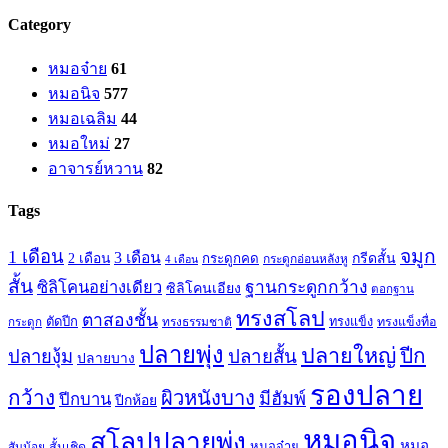
Category
หมอจ๋าย
61
หมอนิจ
577
หมอเฉลิม
44
หมอใหม่
27
อาจารย์หวาน
82
Tags
จมูก
1 เดือน
3 เดือน
กรีดสั้น
2 เดือน
กระดูกคด
กระดูกอ่อนหลังหู
4 เดือน
สั้น
ซิลิโคนอย่างเดียว
ฐานกระดูกกว้าง
ซิลิโคนเอียง
ตอกฐาน
ทรงสโลป
ตาสองชั้น
ตัดปีก
ทรงธรรมชาติ
ทรงแข็ง
ทรงแข็งทื่อ
กระดูก
ปลายพุ่ง
ปลายใหญ่
ปีก
ปลายสั้น
ปลายงุ้ม
ปลายบาง
รองปลาย
กว้าง
ผิวหนังบาง
มีฮัมพ์
ปีกบาน
ปีกห้อย
หมอนิจ
สโลปปลายพุ่ง
หมอ
หมอจ๋าย
สันน้อย
สั้นเชิด