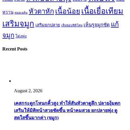
เนื้อเยื่อเทียม
เนื้อน้อย
หัวตาหัก
หวาน
หมอเฉลิม
เสริมจมูก
แก้
เห็นรูจมูกชัด
เสริมยกปลาย
เห็นขอบซิลิโคน
จมูก
โด่งพุ่ง
Recent Posts
August 2, 2026
เคสกระดูกโหนกคิ้วสูง ทำให้สันหัวตาดูลึก ปลายงุ้มตก
เสริมให้มิติหน้าสวยชัดขึ้น หน้าคมสวย ยกปลายพุ่ง ดู
สดใสขึ้นมากค่า (จมูก)