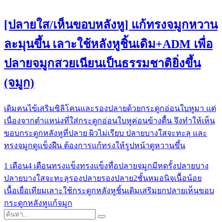
[ปลายใส/เห็นขอบหลังหู] แก้ทรงจมูกหวาน
ละมุนขึ้น เลาะใช้หลังหูชิ้นเดิม+ADM เพื่อ
ปลายจมูกสวยเนียนเป็นธรรมชาติยิ่งขึ้น
(จมูก)
เดิมคนไข้​เสริมซิลิโคน​และรองปลายด้วยกระดู​ก​อ่อนใบหูมา แต่
เนื่องจากตำแหน่งที่ใส่กระดูก​อ่อนใบหู​ค่อนข้างตื้น​ จึงทำให้เห็น
ขอบกระดู​กหลังหูที่ปลาย ผิวไม่เรียบ ปลายบางใสจะทะลุ​ และ
ทรงจมูกดูแข็งฝืน​ ต้องการแก้ทรงให้รูปหน้าดูหวานขึ้น
1 เดือน
4 เดือน
ทรงแข็ง
ทรงแข็งทื่อ
ปลายจมูกมีหดรั้ง
ปลายบาง
ปลายบางใสจะทะลุ
รองปลาย
รองปลาย2ชั้น
หมอนิจ
เนื้อน้อย
เนื้อเยื่อเทียม
เลาะใช้กระดูกหลังหูชิ้นเดิม
เสริมยกปลาย
เห็นขอบ
กระดูกหลังหู
แก้จมูก