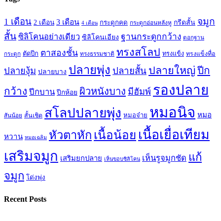
จมูก
1 เดือน
3 เดือน
กรีดสั้น
2 เดือน
กระดูกคด
กระดูกอ่อนหลังหู
4 เดือน
สั้น
ซิลิโคนอย่างเดียว
ฐานกระดูกกว้าง
ซิลิโคนเอียง
ตอกฐาน
ทรงสโลป
ตาสองชั้น
ตัดปีก
ทรงธรรมชาติ
ทรงแข็ง
ทรงแข็งทื่อ
กระดูก
ปลายพุ่ง
ปลายใหญ่
ปีก
ปลายสั้น
ปลายงุ้ม
ปลายบาง
รองปลาย
กว้าง
ผิวหนังบาง
มีฮัมพ์
ปีกบาน
ปีกห้อย
หมอนิจ
สโลปปลายพุ่ง
หมอ
หมอจ๋าย
สันน้อย
สั้นเชิด
เนื้อเยื่อเทียม
เนื้อน้อย
หัวตาหัก
หวาน
หมอเฉลิม
เสริมจมูก
แก้
เห็นรูจมูกชัด
เสริมยกปลาย
เห็นขอบซิลิโคน
จมูก
โด่งพุ่ง
Recent Posts