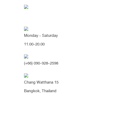
Monday - Saturday
11.00-20.00
คุณกำลังค้นหา "ปลาย
(+66) 090-928-2598
เคสเสริมจมูก+ตัดปีก 2 วีค.. สวยเป๊ะ
Chang Watthana 15
ขนาดนี้เลยค่าาา มิติจมูกเรียวพุ่ง
Bangkok, Thailand
สวยคมมาก จมูกดูเรียวเล็กลง หน้า
เปลี่ยนเป๊ะมากค่า (จมูก)
เดิมมีฐานกระดูกกว้าง กระดูกสันจมูกเอียง ความโด่งของหัวตาลึ
เตี้ยไม่รับกับหน้าผาก ช่วงปลายจมูกสั้น ปลายจมูกใหญ่ ปลายตัด