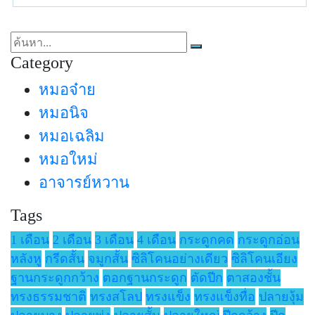
Category
หมอจ๋าย
หมอนิจ
หมอเฉลิม
หมอใหม่
อาจารย์หวาน
Tags
1 เดือน
2 เดือน
3 เดือน
4 เดือน
กระดูกคด
กระดูกอ่อน
หลังหู
กรีดสั้น
จมูกสั้น
ซิลิโคนอย่างเดียว
ซิลิโคนเอียง
ฐานกระดูกกว้าง
ตอกฐานกระดูก
ตัดปีก
ตาสองชั้น
ทรงธรรมชาติ
ทรงสโลป
ทรงแข็ง
ทรงแข็งทื่อ
ปลายงุ้ม