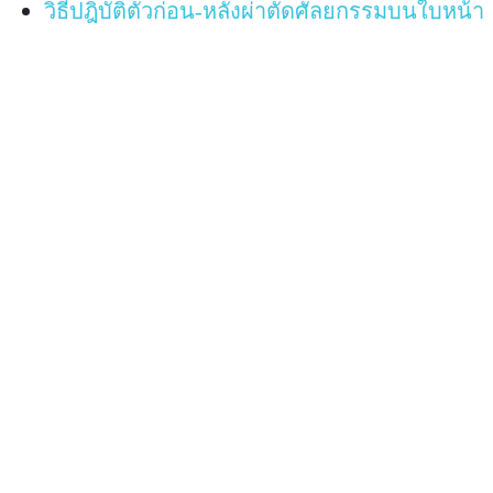
วิธีปฎิบัติตัวก่อน-หลังผ่าตัดศัลยกรรมบนใบหน้า