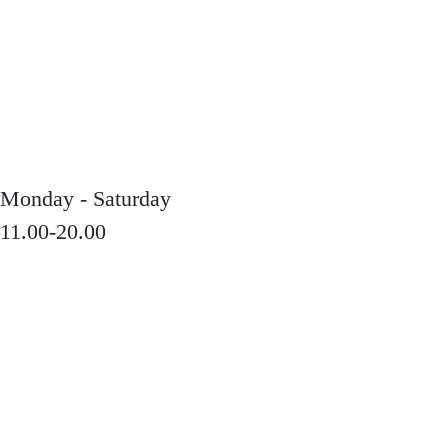
Monday - Saturday
11.00-20.00