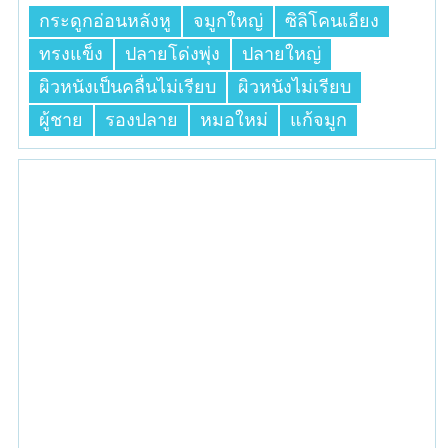
กระดูกอ่อนหลังหู
จมูกใหญ่
ซิลิโคนเอียง
ทรงแข็ง
ปลายโด่งพุ่ง
ปลายใหญ่
ผิวหนังเป็นคลื่นไม่เรียบ
ผิวหนังไม่เรียบ
ผู้ชาย
รองปลาย
หมอใหม่
แก้จมูก