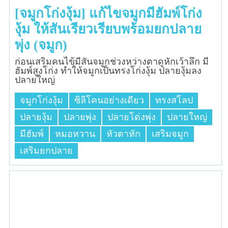
[จมูกโก่งงุ้ม] แก้ไขจมูกมีฮัมพ์โก่ง
งุ้ม ให้สันเรียวเรียบพร้อมยกปลาย
พุ่ง (จมูก)
ก่อนเสริมคนไข้มีสันจมูกช่วงหว่างตาดูหักเว้าลึก มี
ฮัมพ์สูงโก่ง ทำให้จมูกเป็นทรงโก่งงุ้ม ปลายงุ้มลง
ปลายใหญ่
จมูกโก่งงุ้ม
ซิลิโคนอย่างเดียว
ทรงสโลป
ปลายงุ้ม
ปลายพุ่ง
ปลายโด่งพุ่ง
ปลายใหญ่
มีฮัมพ์
หมอหวาน
หัวตาหัก
เสริมจมูก
เสริมยกปลาย