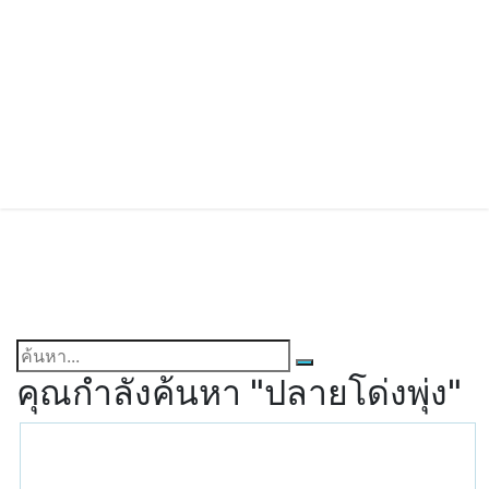
คุณกำลังค้นหา "ปลายโด่งพุ่ง"