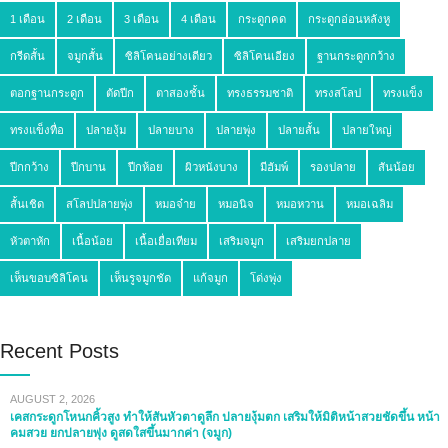
1 เดือน
2 เดือน
3 เดือน
4 เดือน
กระดูกคด
กระดูกอ่อนหลังหู
กรีดสั้น
จมูกสั้น
ซิลิโคนอย่างเดียว
ซิลิโคนเอียง
ฐานกระดูกกว้าง
ตอกฐานกระดูก
ตัดปีก
ตาสองชั้น
ทรงธรรมชาติ
ทรงสโลป
ทรงแข็ง
ทรงแข็งทื่อ
ปลายงุ้ม
ปลายบาง
ปลายพุ่ง
ปลายสั้น
ปลายใหญ่
ปีกกว้าง
ปีกบาน
ปีกห้อย
ผิวหนังบาง
มีฮัมพ์
รองปลาย
สันน้อย
สั้นเชิด
สโลปปลายพุ่ง
หมอจ๋าย
หมอนิจ
หมอหวาน
หมอเฉลิม
หัวตาหัก
เนื้อน้อย
เนื้อเยื่อเทียม
เสริมจมูก
เสริมยกปลาย
เห็นขอบซิลิโคน
เห็นรูจมูกชัด
แก้จมูก
โด่งพุ่ง
Recent Posts
AUGUST 2, 2026
เคสกระดูกโหนกคิ้วสูง ทำให้สันหัวตาดูลึก ปลายงุ้มตก เสริมให้มิติหน้าสวยชัดขึ้น หน้า
คมสวย ยกปลายพุ่ง ดูสดใสขึ้นมากค่า (จมูก)