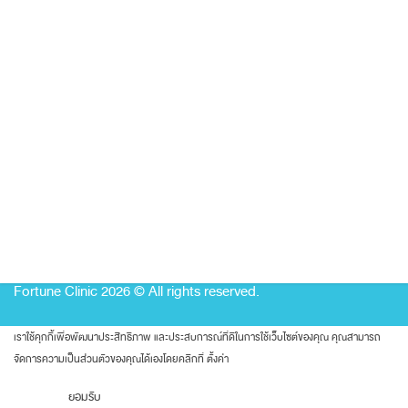
[มาแรง] ทรงพี่สาวจีน คมๆ มีฮัมพ์ ยกปลายพุ่ง หน้าเปลี่ยนมาก สดใส
ขึ้น ลุคเก๋มากๆค่า (จมูก)
JUNE 11, 2026
เปลี่ยนจมูกปลายใหญ่งุ้ม สันเตี้ย มีฮัมพ์ ให้เป็นทรงสโลปปลายพุ่งสวย
ละมุน หน้าหวานสวยขึ้นมากค่า (จมูก)
Fortune Clinic 2026 © All rights reserved.
เราใช้คุกกี้เพื่อพัฒนาประสิทธิภาพ และประสบการณ์ที่ดีในการใช้เว็บไซต์ของคุณ คุณสามารถ
จัดการความเป็นส่วนตัวของคุณได้เองโดยคลิกที่
ตั้งค่า
ยอมรับ