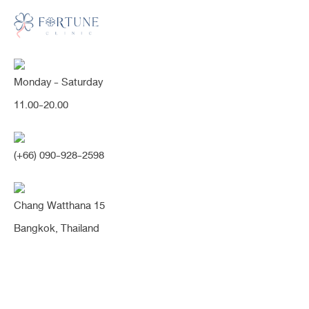
Monday - Saturday
11.00-20.00
คุณกำลังค้นหา "พังผืด"
(+66) 090-928-2598
Chang Watthana 15
[เนื้อน้อย] จากสันจมูกน้อยมาก มาเป็นสโลป
Bangkok, Thailand
ปลายพุ่งสวยเนียน (จมูก)
เดิมสันจมูก​น้อย​ หน้าดูไม่มีมิติและเนื้อค่อนข้างน้อยและตึง เนื่องจากเคยเสริมมา
ก่อนแล้วถอดออก​ จึงเกิดเป็นพังผืดเกาะติดค่า หมอนิจวิเคราะห์จากรูปหน้า แนะนำ
ให้ดึงมิติด้านข้างเพิ่มสันจมูกและปลายให้พุ่ง