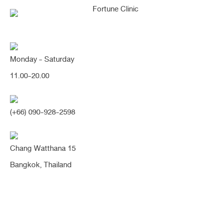
Monday - Saturday
11.00-20.00
คุณกำลังค้นหา "สันเป็นแท่ง
(+66) 090-928-2598
ชัด"
Chang Watthana 15
Bangkok, Thailand
[แก้ทรงแข็ง/ปลายสั้นเชิด] แก้เปลี่ยนทรงแข็ง
เห็นรูจมูกชัด ปลายสั้นเชิด เป็นทรงสโลปปลาย
พุ่ง หวานสวยเนียน ละมุนเป็นธรรมชาติ ดูเด็ก