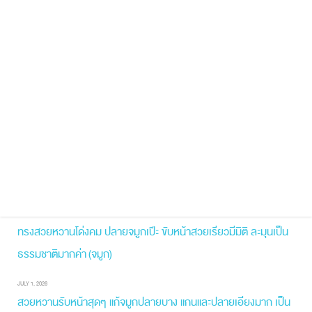
หมอหวาน
หมอเฉลิม
หัวตาหัก
เนื้อน้อย
เนื้อเยื่อเทียม
เสริมจมูก
เสริมยกปลาย
เห็นขอบซิลิโคน
เห็นรูจมูกชัด
แก้จมูก
โด่งพุ่ง
Recent Posts
AUGUST 2, 2026
เคสกระดูกโหนกคิ้วสูง ทำให้สันหัวตาดูลึก ปลายงุ้มตก เสริมให้มิติหน้า
สวยชัดขึ้น หน้าคมสวย ยกปลายพุ่ง ดูสดใสขึ้นมากค่า (จมูก)
JULY 12, 2026
ทรงสวยหวานโด่งคม ปลายจมูกเป๊ะ ขับหน้าสวยเรียวมีมิติ ละมุนเป็น
ธรรมชาติมากค่า (จมูก)
JULY 1, 2026
สวยหวานรับหน้าสุดๆ แก้จมูกปลายบาง แกนและปลายเอียงมาก เป็น