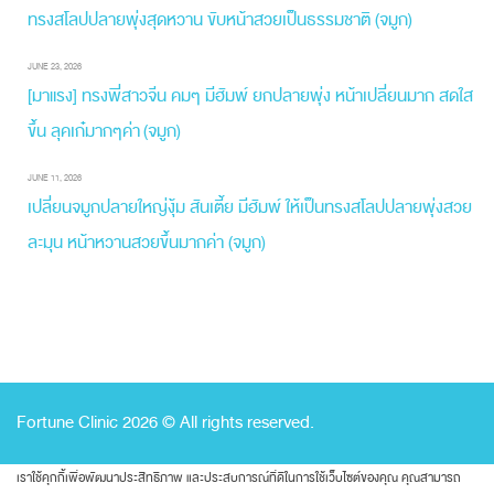
ทรงสโลปปลายพุ่งสุดหวาน ขับหน้าสวยเป็นธรรมชาติ (จมูก)
JUNE 23, 2026
[มาแรง] ทรงพี่สาวจีน คมๆ มีฮัมพ์ ยกปลายพุ่ง หน้าเปลี่ยนมาก สดใส
ขึ้น ลุคเก๋มากๆค่า (จมูก)
JUNE 11, 2026
เปลี่ยนจมูกปลายใหญ่งุ้ม สันเตี้ย มีฮัมพ์ ให้เป็นทรงสโลปปลายพุ่งสวย
ละมุน หน้าหวานสวยขึ้นมากค่า (จมูก)
Fortune Clinic 2026 © All rights reserved.
เราใช้คุกกี้เพื่อพัฒนาประสิทธิภาพ และประสบการณ์ที่ดีในการใช้เว็บไซต์ของคุณ คุณสามารถ