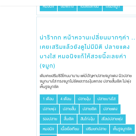
หมอนิจ
ฮัมพ์โก่ง
เนื้อเยื่อเทียม
เสริมจมูก
น่าร๊ากก หน้าหวานเปลี่ยนมากๆค่า ..
เคยเสริมแล้วยังดูไม่มีมิติ ปลายแดง
บางใส หมอนิจแก้ให้สวยนิ๊งเลยค่า
(จมูก)
เดิมเคยเสริมซิลิโคน​มานาน แต่มีปัญหา​ปลายจมูก​แดง ผิวปลาย
จมูก​บางใส​ ทรงจมูกไม่ชัดและทรง​งุ้มตกลง​ ปลายสั้นเชิด ไม่พุ่ง
เห็นรูจมูกชัด
1 เดือน
4 เดือน
ปลายงุ้ม
ปลายบางใส
ปลายพุ่ง
ปลายสั้น
ปลายเชิด
ปลายแดง
รองปลาย
สั้นเชิด
สันโก่งงุ้ม
สโลปปลายพุ่ง
หมอนิจ
เนื้อเยื่อเทียม
เสริมยกปลาย
เห็นรูจมูกชัด