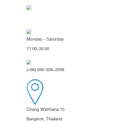
Monday - Saturday
11.00-20.00
คุณกำลังค้นหา "สันโก่
(+66) 090-928-2598
แก้จมูกปลายเอียง รูจมูกหดรั้งไม่เท่า
กัน เป็นทรงสวยสายฝอโด่งเรียว
ปลายพุ่ง สวยปังมากๆค่า (จมูก)
Chang Watthana 15
ก่อนหน้านี้เคยเสริมจมูกมาแล้ว แต่ปลายจมูกเบี้ยวเอียง รูจมูกหด
Bangkok, Thailand
รั้งเบี้ยวไม่เท่ากัน ทรงโก่งงุ้ม สันช่วงหัวตาเว้าลึก