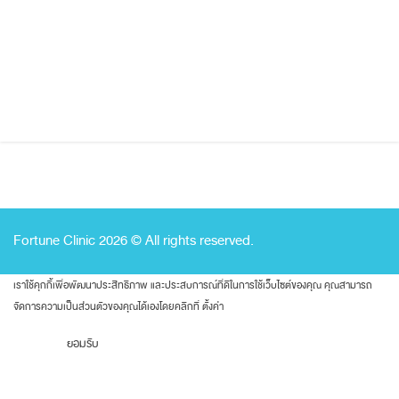
เปลี่ยนมาก สดใสขึ้น ลุคเก๋มากๆค่า (จมูก)
JUNE 11, 2026
เปลี่ยนจมูกปลายใหญ่งุ้ม สันเตี้ย มีฮัมพ์ ให้เป็นทรงสโลป
ปลายพุ่งสวย ละมุน หน้าหวานสวยขึ้นมากค่า (จมูก)
Fortune Clinic 2026 © All rights reserved.
เราใช้คุกกี้เพื่อพัฒนาประสิทธิภาพ และประสบการณ์ที่ดีในการใช้เว็บไซต์ของคุณ คุณสามารถ
จัดการความเป็นส่วนตัวของคุณได้เองโดยคลิกที่
ตั้งค่า
ยอมรับ