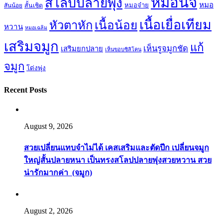
หมอนิจ
สโลปปลายพุ่ง
หมอ
หมอจ๋าย
สันน้อย
สั้นเชิด
เนื้อเยื่อเทียม
เนื้อน้อย
หัวตาหัก
หวาน
หมอเฉลิม
เสริมจมูก
แก้
เห็นรูจมูกชัด
เสริมยกปลาย
เห็นขอบซิลิโคน
จมูก
โด่งพุ่ง
Recent Posts
August 9, 2026
สวยเปลี่ยนแทบจำไม่ได้ เคสเสริมและตัดปีก เปลี่ยนจมูก
ใหญ่สั้นปลายหนา เป็นทรงสโลปปลายพุ่งสวยหวาน สวย
น่ารักมากค่า (จมูก)
August 2, 2026