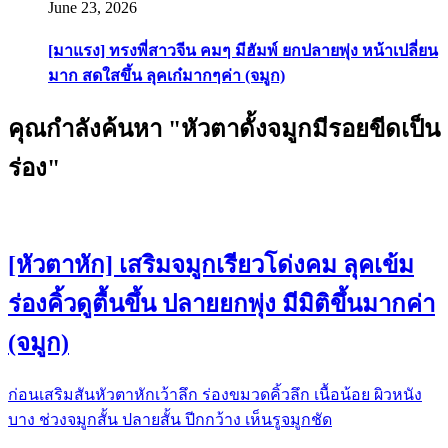
June 23, 2026
[มาแรง] ทรงพี่สาวจีน คมๆ มีฮัมพ์ ยกปลายพุ่ง หน้าเปลี่ยน
มาก สดใสขึ้น ลุคเก๋มากๆค่า (จมูก)
คุณกำลังค้นหา "หัวตาดั้งจมูกมีรอยขีดเป็น
ร่อง"
[หัวตาหัก] เสริมจมูกเรียวโด่งคม ลุคเข้ม
ร่องคิ้วดูตื้นขึ้น ปลายยกพุ่ง มีมิติขึ้นมากค่า
(จมูก)
ก่อนเสริมสันหัวตาหักเว้าลึก ร่องขมวดคิ้วลึก เนื้อน้อย ผิวหนัง
บาง ช่วงจมูกสั้น ปลายสั้น ปีกกว้าง เห็นรูจมูกชัด