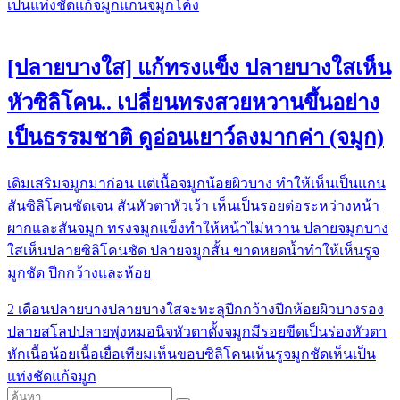
เป็นแท่งชัด
แก้จมูก
แกนจมูกโค้ง
[ปลายบางใส] แก้ทรงแข็ง ปลายบางใสเห็น
หัวซิลิโคน.. เปลี่ยนทรงสวยหวานขึ้นอย่าง
เป็นธรรมชาติ ดูอ่อนเยาว์ลงมากค่า (จมูก)
เดิมเสริมจมูกมาก่อน แต่เนื้อจมูก​น้อย​ผิวบาง​ ทำให้เห็นเป็นแกน
สันซิล​ิโคน​ชัดเจน​ สันหัวตาหัวเว้า ​เห็น​เป็นรอยต่อระหว่างหน้า
ผากและสันจมูก​ ทรงจมูก​แข็งทำให้หน้าไม่หวาน​ ปลายจมูก​บาง
ใสเห็นปลายซิลิโคน​ชัด​ ปลายจมู​กสั้น​ ขาดหยดน้ำทำให้เห็นรูจ
มูก​ชัด ปีกกว้างและห้อย
2 เดือน
ปลายบาง
ปลายบางใสจะทะลุ
ปีกกว้าง
ปีกห้อย
ผิวบาง
รอง
ปลาย
สโลปปลายพุ่ง
หมอนิจ
หัวตาดั้งจมูกมีรอยขีดเป็นร่อง
หัวตา
หัก
เนื้อน้อย
เนื้อเยื่อเทียม
เห็นขอบซิลิโคน
เห็นรูจมูกชัด
เห็นเป็น
แท่งชัด
แก้จมูก