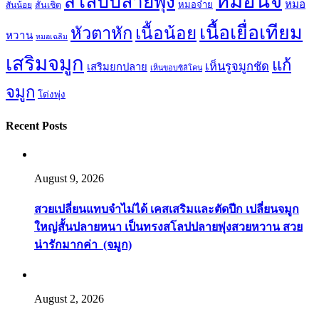
หมอนิจ
สโลปปลายพุ่ง
หมอ
หมอจ๋าย
สันน้อย
สั้นเชิด
เนื้อเยื่อเทียม
เนื้อน้อย
หัวตาหัก
หวาน
หมอเฉลิม
เสริมจมูก
แก้
เห็นรูจมูกชัด
เสริมยกปลาย
เห็นขอบซิลิโคน
จมูก
โด่งพุ่ง
Recent Posts
August 9, 2026
สวยเปลี่ยนแทบจำไม่ได้ เคสเสริมและตัดปีก เปลี่ยนจมูก
ใหญ่สั้นปลายหนา เป็นทรงสโลปปลายพุ่งสวยหวาน สวย
น่ารักมากค่า (จมูก)
August 2, 2026