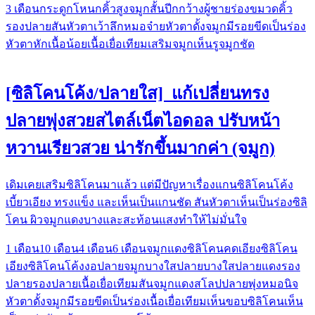
3 เดือน
กระดูกโหนกคิ้วสูง
จมูกสั้น
ปีกกว้าง
ผู้ชาย
ร่องขมวดคิ้ว
รองปลาย
สันหัวตาเว้าลึก
หมอจ๋าย
หัวตาดั้งจมูกมีรอยขีดเป็นร่อง
หัวตาหัก
เนื้อน้อย
เนื้อเยื่อเทียม
เสริมจมูก
เห็นรูจมูกชัด
[ซิลิโคนโค้ง/ปลายใส] แก้เปลี่ยนทรง
ปลายพุ่งสวยสไตล์เน็ตไอดอล ปรับหน้า
หวานเรียวสวย น่ารักขึ้นมากค่า (จมูก)
เดิมเคยเสริมซิลิโคนมาแล้ว แต่มีปัญหาเรื่องแกนซิลิโคนโค้ง
เบี้ยวเอียง ทรงแข็ง และเห็นเป็นแกนชัด สันหัวตาเห็นเป็นร่องซิลิ
โคน ผิวจมูกแดงบางและสะท้อนแสงทำให้ไม่มั่นใจ
1 เดือน
10 เดือน
4 เดือน
6 เดือน
จมูกแดง
ซิลิโคนคดเอียง
ซิลิโคน
เอียง
ซิลิโคนโค้งงอ
ปลายจมูกบางใส
ปลายบางใส
ปลายแดง
รอง
ปลาย
รองปลายเนื้อเยื่อเทียม
สันจมูกแดง
สโลปปลายพุ่ง
หมอนิจ
หัวตาดั้งจมูกมีรอยขีดเป็นร่อง
เนื้อเยื่อเทียม
เห็นขอบซิลิโคน
เห็น