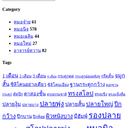
Category
หมอจ๋าย
61
หมอนิจ
578
หมอเฉลิม
44
หมอใหม่
27
อาจารย์หวาน
82
Tags
จมูก
1 เดือน
3 เดือน
กรีดสั้น
2 เดือน
กระดูกคด
กระดูกอ่อนหลังหู
4 เดือน
สั้น
ซิลิโคนอย่างเดียว
ฐานกระดูกกว้าง
ซิลิโคนเอียง
ตอกฐาน
ทรงสโลป
ตาสองชั้น
ตัดปีก
ทรงธรรมชาติ
ทรงแข็ง
ทรงแข็งทื่อ
กระดูก
ปลายพุ่ง
ปลายใหญ่
ปีก
ปลายสั้น
ปลายงุ้ม
ปลายบาง
รองปลาย
กว้าง
ผิวหนังบาง
มีฮัมพ์
ปีกบาน
ปีกห้อย