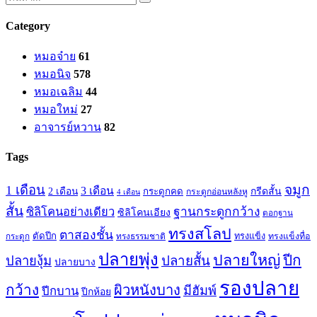
Category
หมอจ๋าย
61
หมอนิจ
578
หมอเฉลิม
44
หมอใหม่
27
อาจารย์หวาน
82
Tags
จมูก
1 เดือน
3 เดือน
กรีดสั้น
2 เดือน
กระดูกคด
กระดูกอ่อนหลังหู
4 เดือน
สั้น
ซิลิโคนอย่างเดียว
ฐานกระดูกกว้าง
ซิลิโคนเอียง
ตอกฐาน
ทรงสโลป
ตาสองชั้น
ตัดปีก
ทรงธรรมชาติ
ทรงแข็ง
ทรงแข็งทื่อ
กระดูก
ปลายพุ่ง
ปลายใหญ่
ปีก
ปลายสั้น
ปลายงุ้ม
ปลายบาง
รองปลาย
กว้าง
ผิวหนังบาง
มีฮัมพ์
ปีกบาน
ปีกห้อย