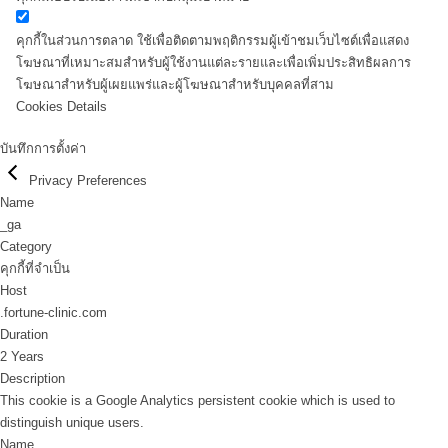
คุกกี้ในส่วนการตลาด ใช้เพื่อติดตามพฤติกรรมผู้เข้าชมเว็บไซต์เพื่อแสดง
โฆษณาที่เหมาะสมสำหรับผู้ใช้งานแต่ละรายและเพื่อเพิ่มประสิทธิผลการ
โฆษณาสำหรับผู้เผยแพร่และผู้โฆษณาสำหรับบุคคลที่สาม
Cookies Details
บันทึกการตั้งค่า
Privacy Preferences
Name
_ga
Category
คุกกี้ที่จำเป็น
Host
.fortune-clinic.com
Duration
2 Years
Description
This cookie is a Google Analytics persistent cookie which is used to
distinguish unique users.
Name