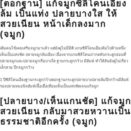
[ตอกฐาน] แก้จมูกซิลิโคนเอียง
ล้ม เป็นแท่ง ปลายบางใส ให้
สวยเนียน หน้าเด็กลงมาก
(จมูก)
เดิมคนไข้เคยเสริมจมูกมาแล้ว แต่ยังดูไม่มีมิติ แกนซิลิโคน​เอียง​ล้มไปด้านหนึ่ง
เห็นเป็นแท่งชัด​ ปลายจมูก​ล้มเอียง เนื่องจากแกนซิลิโคน​เก่ากดทับกระดูก​อ่อนที่
ปลายจมูก​และปลายจมูก​เริ่มบางใส ฐานกระดูก​กว้าง มีฮัมพ์​ ทำให้สันยังดูไม่เรียว
เล็ก​สวย​ ปีกจมูกกว้าง
1 ปี
ซิลิโคนเอียง
ฐานกระดูกกว้าง
ตอกฐานกระดูก
ปลายบาง
ปลายล้ม
ปีกกว้าง
มีฮัมพ์
รองปลาย
หมอนิจ
ฮัมพ์
เนื้อเยื่อเทียม
เห็นเป็นแท่งชัดเจน
แก้จมูก
[ปลายบาง/เห็นแกนชัด] แก้จมูก
สวยเนียน กลับมาสวยหวานเป็น
ธรรมชาติอีกครั้ง (จมูก)