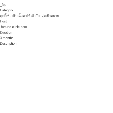
_fbp
Category
คุกกี้เพื่อปรับเนื้อหาให้เข้ากับกลุ่มเป้าหมาย
Host
.fortune-clinic.com
Duration
3 months
Description