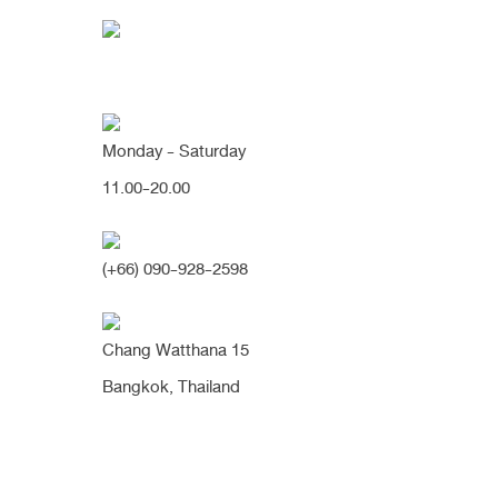
Monday - Saturday
11.00-20.00
คุณกำลังค้นหา "เห็นแ
(+66) 090-928-2598
เคสแก้ซิลิโคนเอียง ทรงแข็ง ปลายบา
Chang Watthana 15
ใสใกล้ทะลุ เพราะแท่งซิลิโคนยาวเกิน
Bangkok, Thailand
ไปและไม่ได้รองปลาย (จมูก)
เดิม​คนไข้มีปัญหา​เรื่องแกนซิลิโคนเดิมเอียง​ สันจมูก​แหลม​ เห็นแกนซ
ลิโคน​ชัด​ ทรงแข็ง ผิวจมูก​บางแดง​ และปลายจมูก​ใสใกล้ทะลุ
เนื่องจากใส่ซิลิโคน​ที่ยาวเกินเนื้อจมูก​ ปีกจมูก​บาน​ออก​และห้อยลง