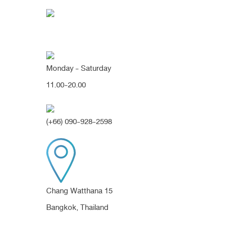
Monday - Saturday
11.00-20.00
คุณกำลังค้นหา "แก้เป
(+66) 090-928-2598
[แก้ทรงแข็ง/ปลาย
แหลม] แก้เปลี่ยนทรง
สโลปหวาน เนียนสวย
Chang Watthana 15
สไตล์เกาหลี หน้าหวาน
Bangkok, Thailand
ขึ้นและดูเด็กลงมากเลย