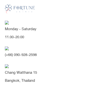
Monday - Saturday
11.00-20.00
คุณกำลังค้นหา "ใต้ตา"
(+66) 090-928-2598
Chang Watthana 15
[FAT ใต้ตา] เติมเต็มใต้ตาคล้ำ โบ๋ลึก ให้สวย
Bangkok, Thailand
อิ่ม กลับมามีชีวิตชีวา (ฉีดไขมัน)
ก่อนฉีดไขมัน คนไข้มีใต้ตาดำคล้ำ ลึกโบ๋ ดูช้ำโทรม ไม่สดใส เป็นชั้นคลื่นหลายชั้น
ทำให้หน้าดูง่วงตลอดค่า
ฉีดไขมัน
หมอหวาน
อาจารย์หวาน
ใต้ตา
ใต้ตาคล้ำ