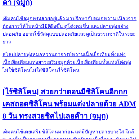
ค่า (จมูก)
เดิมคนไข้จมูกทรงสวยอยู่แล้ว มาปรึกษากับหมอหวาน เนื่องจาก
ต้องการให้ใบหน้ามีมิติยิ่งขึ้น ดูโด่งคมขึ้น และปลายพุ่งอย่าง
ปลอดภัย อยากใช้วัสดุแบบปลอดภัยและดูเป็นธรรมชาติในระยะ
ยาว
สโลปปลายพุ่ง
หมอหวาน
อาจารย์หวาน
เนื้อเยื่อเทียมทั้งแท่ง
เนื้อเยื่อเทียมแท่งยาว
เสริมจมูกด้วยเนื้อเยื่อเทียมทั้งแท่ง
โด่งพุ่ง
ไม่ใช้ซิลิโคน
ไม่ใส่ซิลิโคน
ไร้ซิลิโคน
[ไร้ซิลิโคน] สวยกว่าตอนมีซิลิโคนอีกกก
เคสถอดซิลิโคน พร้อมแต่งปลายด้วย ADM
8 วัน ทรงสวยชิคไปเลยค๊าา (จมูก)
เดิมคนไข้เคยเสริมซิลิโคน​มา​ก่อน​ แต่มีปัญหาปลายบางใส​ ใกล้