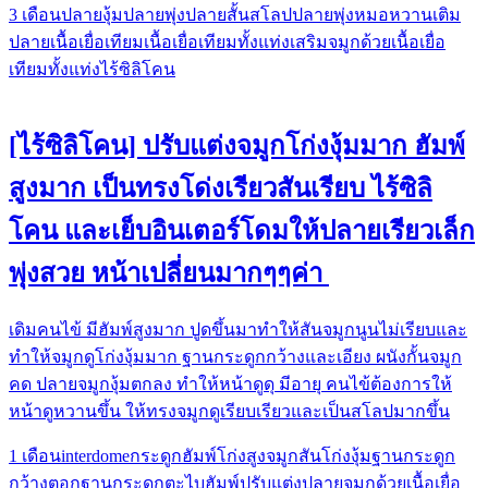
3 เดือน
ปลายงุ้ม
ปลายพุ่ง
ปลายสั้น
สโลปปลายพุ่ง
หมอหวาน
เติม
ปลาย
เนื้อเยื่อเทียม
เนื้อเยื่อเทียมทั้งแท่ง
เสริมจมูกด้วยเนื้อเยื่อ
เทียมทั้งแท่ง
ไร้ซิลิโคน
[ไร้ซิลิโคน] ปรับแต่งจมูกโก่งงุ้มมาก ฮัมพ์
สูงมาก เป็นทรงโด่งเรียวสันเรียบ ไร้ซิลิ
โคน และเย็บอินเตอร์โดมให้ปลายเรียวเล็ก
พุ่งสวย หน้าเปลี่ยนมากๆๆค่า
เดิมคนไข้ มีฮัมพ์สูงมาก ปูดขึ้นมาทำให้สันจมูกนูนไม่เรียบและ
ทำให้จมูกดูโก่งงุ้มมาก ฐานกระดูกกว้างและเอียง ผนังกั้นจมูก
คด ปลายจมูกงุ้มตกลง ทำให้หน้าดูดุ มีอายุ คนไข้ต้องการให้
หน้าดูหวานขึ้น ให้ทรงจมูกดูเรียบเรียวและเป็นสโลปมากขึ้น
1 เดือน
interdome
กระดูกฮัมพ์โก่งสูง
จมูกสันโก่งงุ้ม
ฐานกระดูก
กว้าง
ตอกฐานกระดูก
ตะไบฮัมพ์
ปรับแต่งปลายจมูกด้วยเนื้อเยื่อ