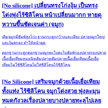
[No silicone] เปลี่ยนทรงโก่งงุ้ม เป็นทรง
โด่งพุ่งไร้ซิลิโคน หน้าเปลี่ยนมากก หายดุ
หวานขึ้นชัดเจนค่า (จมูก)
เดิมจมูกมีฮัมพ์สูงโก่ง ฐานกระดูกกว้างและเอียง ปลายจมูกใหญ่
และงุ้มตกลง ทำให้หน้าดูดุ
ตอกฐานกระดูก
ตอกฐานจมูก
ตะไบ
ตะไบฮัมพ์
รองปลาย
รองปลาย
เนื้อเยื่อเทียม
หมอนิจ
เติมปลาย
เติมปลายเนื้อเยื่อเทียม
เนื้อเยื่อ
เทียม
ไม่ใช้ซิลิโคน
ไม่ใส่ซิลิโคน
ไร้ซิลิโคน
[No Silicone] เสริมจมูกด้วยเนื้อเยื่อเทียม
ทั้งแท่ง ไร้ซิลิโคน จมูกโด่งสวย พุ่งละมุน
หมดกังวลเรื่องปลายบางปลายทะลุไปเลย