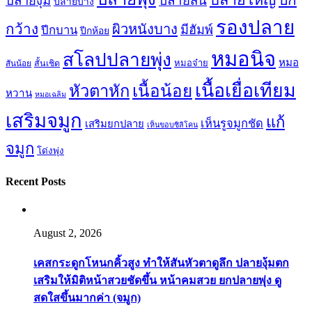
ปลายใหญ่
ปีก
ปลายสั้น
ปลายงุ้ม
ปลายบาง
รองปลาย
กว้าง
ผิวหนังบาง
มีฮัมพ์
ปีกบาน
ปีกห้อย
หมอนิจ
สโลปปลายพุ่ง
หมอ
หมอจ๋าย
สันน้อย
สั้นเชิด
เนื้อเยื่อเทียม
เนื้อน้อย
หัวตาหัก
หวาน
หมอเฉลิม
เสริมจมูก
แก้
เห็นรูจมูกชัด
เสริมยกปลาย
เห็นขอบซิลิโคน
จมูก
โด่งพุ่ง
Recent Posts
August 2, 2026
เคสกระดูกโหนกคิ้วสูง ทำให้สันหัวตาดูลึก ปลายงุ้มตก
เสริมให้มิติหน้าสวยชัดขึ้น หน้าคมสวย ยกปลายพุ่ง ดู
สดใสขึ้นมากค่า (จมูก)