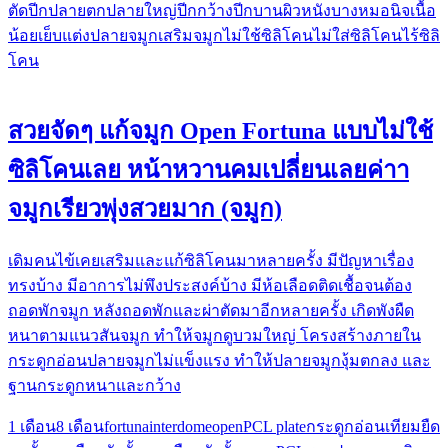
ตัดปีก
ปลายตก
ปลายใหญ่
ปีกกว้าง
ปีกบาน
ผิวหนังบาง
หมอนิจ
เนื้อ
น้อย
เย็บแต่งปลายจมูก
เสริมจมูก
ไม่ใช้ซิลิโคน
ไม่ใส่ซิลิโคน
ไร้ซิลิ
โคน
สวยจัดๆ แก้จมูก Open Fortuna แบบไม่ใช้
ซิลิโคนเลย หน้าหวานคมเปลี่ยนเลยค่าา
จมูกเรียวพุ่งสวยมาก (จมูก)
เดิมคนไข้เคยเสริมและแก้ซิลิโคน​มาหลายครั้ง มีปัญหา​เรื่อง
ทรง​บ้าง​ มีอาการไม่พึงประสงค์บ้าง มีห้อเลือดติดเชื้อจนต้อง
ถอดพัก​จมูก​ หลังถอดพักและผ่าตัดมาอีกหลายครั้ง​ เกิดพังผืด
หนาตามแนวสันจมูก ทำให้จมูกดูบวมใหญ่​ โครงสร้าง​ภายใน
กระดูก​อ่อนปลายจมู​ก​ไม่แข็งแรง​ ทำให้ปลายจมู​กงุ้มตกลง​ และ
ฐานกระดูก​หนาและกว้าง
1 เดือน
8 เดือน
fortuna
interdome
open
PCL plate
กระดูกอ่อนเทียม
ยืด