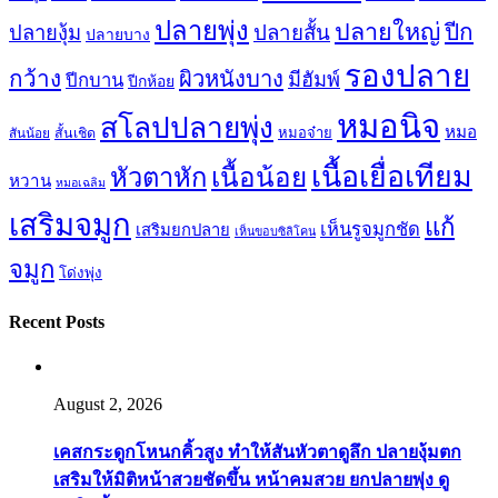
ปลายพุ่ง
ปลายใหญ่
ปีก
ปลายสั้น
ปลายงุ้ม
ปลายบาง
รองปลาย
กว้าง
ผิวหนังบาง
มีฮัมพ์
ปีกบาน
ปีกห้อย
หมอนิจ
สโลปปลายพุ่ง
หมอ
หมอจ๋าย
สันน้อย
สั้นเชิด
เนื้อเยื่อเทียม
เนื้อน้อย
หัวตาหัก
หวาน
หมอเฉลิม
เสริมจมูก
แก้
เห็นรูจมูกชัด
เสริมยกปลาย
เห็นขอบซิลิโคน
จมูก
โด่งพุ่ง
Recent Posts
August 2, 2026
เคสกระดูกโหนกคิ้วสูง ทำให้สันหัวตาดูลึก ปลายงุ้มตก
เสริมให้มิติหน้าสวยชัดขึ้น หน้าคมสวย ยกปลายพุ่ง ดู