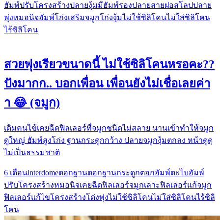
ฮัมพ์
ปรับโครงสร้าง
ปลายงุ้ม
มีฮัมพ์
รองปลาย
สายฝอ
สโลปปลาย
พุ่ง
หมอนิจ
ฮัมพ์โก่ง
เสริมจมูก
โก่งงุ้ม
ไม่ใช้ซิลิโคน
ไม่ใส่ซิลิโคน
ไร้ซิลิโคน
สวยพุ่งเรียวขนาดนี้ ไม่ใช้ซิลิโคนหรอคะ??
ปังมากก.. บอกเพื่อน เพื่อนยังไม่เชื่อเลยค่า
า 😂 (จมูก)
เดิมคนไข้เคยฉีดฟิลเลอร์ที่จมูกชนิดไม่สลาย นานเข้าทำให้จมูก
ดูใหญ่ ฮัมพ์สูงโก่ง ฐานกระดูกกว้าง ปลายจมูกงุ้มตกลง หน้าดูดุ
ไม่เป็นธรรมชาติ
6 เดือน
interdome
ตอกฐาน
ตอกฐานกระดูก
ตอกฮัมพ์
ตะไบฮัมพ์
ปรับโครงสร้าง
หมอนิจ
เคยฉีดฟิลเลอร์จมูก
เลาะฟิลเลอร์
แก้จมูก
ฟิลเลอร์
แก้ไขโครงสร้าง
โด่งพุ่ง
ไม่ใช้ซิลิโคน
ไม่ใส่ซิลิโคน
ไร้ซิลิ
โคน