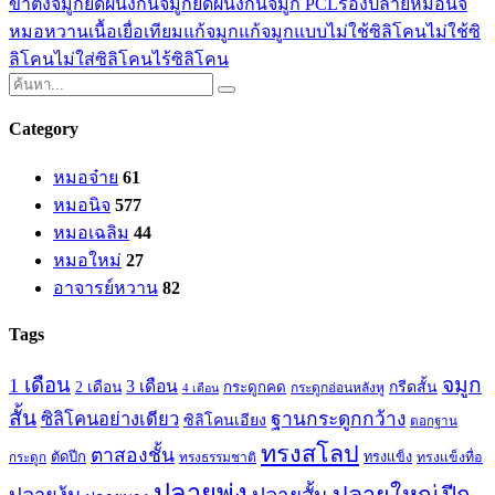
ขาตั้งจมูก
ยืดผนังกั้นจมูก
ยืดผนังกั้นจมูก PCL
รองปลาย
หมอนิจ
หมอหวาน
เนื้อเยื่อเทียม
แก้จมูก
แก้จมูกแบบไม่ใช้ซิลิโคน
ไม่ใช้ซิ
ลิโคน
ไม่ใส่ซิลิโคน
ไร้ซิลิโคน
Category
หมอจ๋าย
61
หมอนิจ
577
หมอเฉลิม
44
หมอใหม่
27
อาจารย์หวาน
82
Tags
จมูก
1 เดือน
3 เดือน
กรีดสั้น
2 เดือน
กระดูกคด
กระดูกอ่อนหลังหู
4 เดือน
สั้น
ซิลิโคนอย่างเดียว
ฐานกระดูกกว้าง
ซิลิโคนเอียง
ตอกฐาน
ทรงสโลป
ตาสองชั้น
ตัดปีก
ทรงธรรมชาติ
ทรงแข็ง
ทรงแข็งทื่อ
กระดูก
ปลายพุ่ง