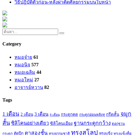
วิธีปฎิบัติตัวก่อน-หลังผ่าตัดศัลยกรรมบนใบหน้า
Category
หมอจ๋าย
61
หมอนิจ
577
หมอเฉลิม
44
หมอใหม่
27
อาจารย์หวาน
82
Tags
จมูก
1 เดือน
3 เดือน
กรีดสั้น
2 เดือน
กระดูกคด
กระดูกอ่อนหลังหู
4 เดือน
สั้น
ซิลิโคนอย่างเดียว
ฐานกระดูกกว้าง
ซิลิโคนเอียง
ตอกฐาน
ทรงสโลป
ตาสองชั้น
ตัดปีก
ทรงธรรมชาติ
ทรงแข็ง
ทรงแข็งทื่อ
กระดูก