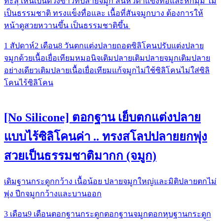
ทะลุ เห็นเป็นดวงขาวที่ปลายจมูก​ สันหัวตาแข็งทื่อและหักมุม ไม่
เป็นธรรมชาติ ทรงแข็งทื่อและ เนื้อที่สันจมูกบาง ต้องการให้
หน้าดูสวยหวานขึ้น เป็นธรรมชาติขึ้น
1 สัปดาห์
2 เดือน
8 วัน
ตกแต่งปลาย
ถอดซิลิโคน
ปรับแต่งปลาย
จมูกด้วยเนื้อเยื่อเทียม
หมอนิจ
เติมปลาย
เติมปลายจมูก
เติมปลาย
อย่างเดียว
เติมปลายเนื้อเยื่อเทียม
แก้จมูก
ไม่ใช้ซิลิโคน
ไม่ใส่ซิลิ
โคน
ไร้ซิลิโคน
[No Silicone] ตอกฐาน เย็บตกแต่งปลาย
แบบไร้ซิลิโคนค่า .. ทรงสโลปปลายยกพุ่ง
สวยเป็นธรรมชาติมากก (จมูก)
เดิมฐานกระดูกกว้าง เนื้อน้อย ปลายจมูกใหญ่และมิติปลายตกไม่
พุ่ง ปีกจมูกกว้างและบานออก
3 เดือน
9 เดือน
ตอกฐานกระดูก
ตอกฐานจมูก
ตอกหุบฐานกระดูก