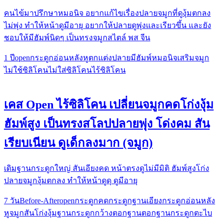
คนไข้มาปรึกษาหมอนิจ อยากแก้ไขเรื่องปลายจมูกที่ดูงุ้มตกลง
ไม่พุ่ง ทำให้หน้าดูมีอายุ อยากให้ปลายดูพุ่งและเรียวขึ้น และยัง
ชอบให้มีฮัมพ์นิดๆ เป็นทรงจมูกสไตล์ พส จีน
1 ปี
open
กระดูกอ่อนหลังหู
ตกแต่งปลาย
มีฮัมพ์
หมอนิจ
เสริมจมูก
ไม่ใช้ซิลิโคน
ไม่ใส่ซิลิโคน
ไร้ซิลิโคน
เคส Open ไร้ซิลิโคน เปลี่ยนจมูกคดโก่งงุ้ม
ฮัมพ์สูง เป็นทรงสโลปปลายพุ่ง โด่งคม สัน
เรียบเนียน ดูเด็กลงมาก (จมูก)
เดิมฐานกระดูกใหญ่ สันเอียงคด หน้าตรงดูไม่มีมิติ ฮัมพ์สูงโก่ง
ปลายจมูกงุ้มตกลง ทำให้หน้าดูดุ ดูมีอายุ
7 วัน
Before-After
open
กระดูกคด
กระดูกฐานเอียง
กระดูกอ่อนหลัง
หู
จมูกสันโก่งงุ้ม
ฐานกระดูกกว้าง
ตอกฐาน
ตอกฐานกระดูก
ตะไบ