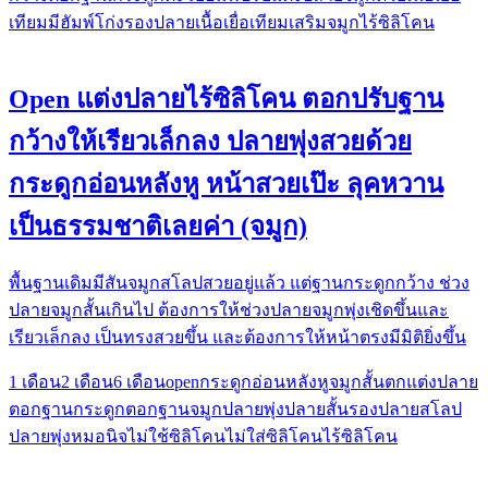
เทียม
มีฮัมพ์โก่ง
รองปลาย
เนื้อเยื่อเทียม
เสริมจมูก
ไร้ซิลิโคน
Open แต่งปลายไร้ซิลิโคน ตอกปรับฐาน
กว้างให้เรียวเล็กลง ปลายพุ่งสวยด้วย
กระดูกอ่อนหลังหู หน้าสวยเป๊ะ ลุคหวาน
เป็นธรรมชาติเลยค่า (จมูก)
พื้นฐานเดิมมีสันจมูกสโลปสวยอยู่แล้ว แต่ฐานกระดูกกว้าง ช่วง
ปลายจมูกสั้นเกินไป ต้องการให้ช่วงปลายจมูกพุ่งเชิดขึ้นและ
เรียวเล็กลง เป็นทรงสวยขึ้น และต้องการให้หน้าตรงมีมิติยิ่งขึ้น
1 เดือน
2 เดือน
6 เดือน
open
กระดูกอ่อนหลังหู
จมูกสั้น
ตกแต่งปลาย
ตอกฐานกระดูก
ตอกฐานจมูก
ปลายพุ่ง
ปลายสั้น
รองปลาย
สโลป
ปลายพุ่ง
หมอนิจ
ไม่ใช้ซิลิโคน
ไม่ใส่ซิลิโคน
ไร้ซิลิโคน