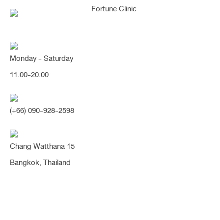
Monday - Saturday
11.00-20.00
คุณกำลังค้นหา "8 เดือน"
(+66) 090-928-2598
Chang Watthana 15
เสริมคางสร้างสมดุล ปรับรูป
Bangkok, Thailand
หน้าเรียวสวยสมส่วน มีมิติอย่าง
เป็นธรรมชาติ ดูเด็กลงมาก
(คาง)
เดิมมีรูปคางสั้น และคางตัด ทำให้หน้าดูกลมใหญ่ ไม่เรียวมน หน้าดูสั้น ปลายคาง