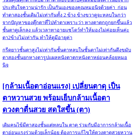
ประทับใจความน่ารัก เป็นกันเองของคุณหมอนิจด้วยค่า ก่อน
ทำตาสองชั้นเดิมไม่เท่ากันทั้ง 2 ข้าง ข้างขวาดูจะหลบในกว่า
จากปัญหาของตุ๊กตาที่ไปทำตาเพราะว่า หางตาตกถูกยกขึ้นแล้ว
ชั้นตาดูเล็กลง แล้วเวลาทาอายแชโดว์ทำให้มองไม่ค่อยเห็นค่ะ
ตา2ข้างไม่เท่ากัน ทำให้ดูมีอายุค่า
กรีดยาว
ชั้นตาสูงไม่เท่ากัน
ชั้นตาหลบใน
ชั้นตาไม่เท่ากัน
ดึงขมับ
ตาสองชั้น
ยกหางตา
รูปแผล
หนังตาตก
หนังตาหย่อนคล้อย
หมอ
นิจ
[กล้ามเนื้อตาอ่อนแรง] เปลี่ยนตาดุ เป็น
ตาหวานสวย พร้อมเย็บกล้ามเนื้อตา
ดวงตาตื่นสวย สดใสขึ้น (ตา)
เดิมคนไข้มีตาสองชั้นแต่หลบใน ตาดุ ร่วมกับมีอาการกล้ามเนื้อ
ตาอ่อนแรงร่วมด้วยเล็กน้อย ต้องการแก้ไขให้ดวงตาดูสวยหวาน