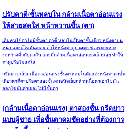
ปรับตาตี่/ชั้นหลบใน กล้ามเนื้อตาอ่อนแรง
ให้สวยสดใส หน้าหวานขึ้น (ตา)
เดิม​คนไข้ตาไม่มีชั้นตา​ ตาตี่ หลบในเป็นตาชั้นเดียว​ หนังตาบน
หนา​ และมีไขมันเยอะ​ ทำให้หนังตาดูบวมตุ่ย​ ช่วงระยะห่าง
ระหว่างคิ้วกับตาสั้น​ และมีกล้ามเนื้อ​ตา​อ่อนแรง​เล็กน้อย​ ทำให้
ตาดูปรือไม่สดใส
กรีดยาว
กล้ามเนื้อตาอ่อนแรง
ชั้นตาหลบใน
ตัดแต่งหนังตา
ตาชั้น
เดียว
ตาตี่
ตาปรือ
ตาสองชั้น
หมอนิจ
เย็บกล้ามเนื้อตา
เอาไขมัน
ออก
ไขมันตาเยอะ
ไม่มีชั้นตา
[กล้ามเนื้อตาอ่อนแรง] ตาสองชั้น กรีดยาว
แบบผู้ชาย เพื่อชั้นตาคมชัดอย่างที่ต้องการ