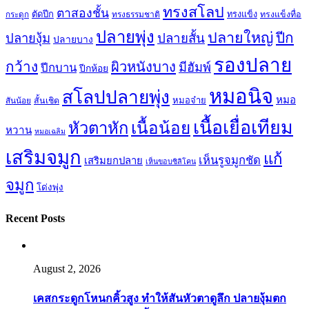
ทรงสโลป
ตาสองชั้น
ตัดปีก
ทรงธรรมชาติ
ทรงแข็ง
ทรงแข็งทื่อ
กระดูก
ปลายพุ่ง
ปลายใหญ่
ปีก
ปลายสั้น
ปลายงุ้ม
ปลายบาง
รองปลาย
กว้าง
ผิวหนังบาง
มีฮัมพ์
ปีกบาน
ปีกห้อย
หมอนิจ
สโลปปลายพุ่ง
หมอ
หมอจ๋าย
สันน้อย
สั้นเชิด
เนื้อเยื่อเทียม
เนื้อน้อย
หัวตาหัก
หวาน
หมอเฉลิม
เสริมจมูก
แก้
เห็นรูจมูกชัด
เสริมยกปลาย
เห็นขอบซิลิโคน
จมูก
โด่งพุ่ง
Recent Posts
August 2, 2026
เคสกระดูกโหนกคิ้วสูง ทำให้สันหัวตาดูลึก ปลายงุ้มตก