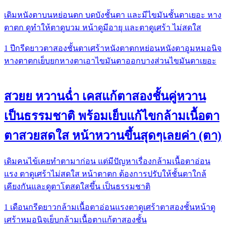
เดิมหนังตาบนหย่อนตก บดบังชั้นตา และมีไขมันชั้นตาเยอะ หาง
ตาตก ดูทำให้ตาดูบวม หน้าดูมีอายุ และตาดูเศร้า ไม่สดใส
1 ปี
กรีดยาว
ตาสองชั้น
ตาเศร้า
หนังตาตกหย่อน
หนังตาอูม
หมอนิจ
หางตาตก
เย็บยกหางตา
เอาไขมันตาออกบางส่วน
ไขมันตาเยอะ
สวยย หวานฉ่ำ เคสแก้ตาสองชั้นคู่หวาน
เป็นธรรมชาติ พร้อมเย็บแก้ไขกล้ามเนื้อตา
ตาสวยสดใส หน้าหวานขึ้นสุดๆเลยค่า (ตา)
เดิมคนไข้เคยทำตามาก่อน แต่มีปัญหาเรื่องกล้ามเนื้อตาอ่อน
แรง ตาดูเศร้าไม่สดใส หน้าตาตก ต้องการปรับให้ชั้นตาใกล้
เคียงกันและดูตาโตสดใสขึ้น เป็นธรรมชาติ
1 เดือน
กรีดยาว
กล้ามเนื้อตาอ่อนแรง
ตาดูเศร้า
ตาสองชั้น
หน้าดู
เศร้า
หมอนิจ
เย็บกล้ามเนื้อตา
แก้ตาสองชั้น