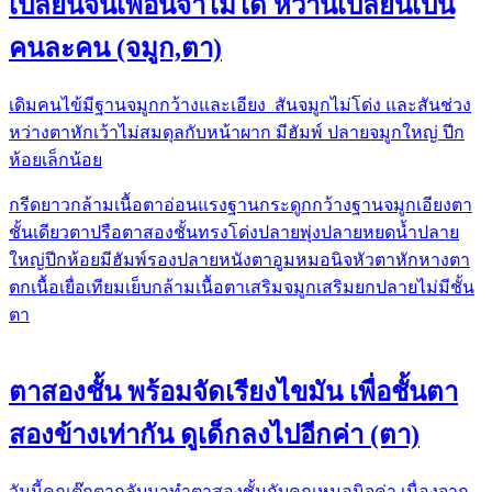
เปลี่ยนจนเพื่อนจำไม่ได้ หวานเปลี่ยนเป็น
คนละคน (จมูก,ตา)
เดิม​คนไข้มีฐานจมูก​กว้าง​และเอียง สันจมูก​ไม่โด่ง และสันช่วง
หว่างตาหักเว้าไม่สมดุลกับหน้าผาก​ มีฮัมพ์ ปลายจมูก​ใหญ่​ ปีก
ห้อยเล็กน้อย
กรีดยาว
กล้ามเนื้อตาอ่อนแรง
ฐานกระดูกกว้าง
ฐานจมูกเอียง
ตา
ชั้นเดียว
ตาปรือ
ตาสองชั้น
ทรงโด่ง
ปลายพุ่ง
ปลายหยดน้ำ
ปลาย
ใหญ่
ปีกห้อย
มีฮัมพ์
รองปลาย
หนังตาอูม
หมอนิจ
หัวตาหัก
หางตา
ตก
เนื้อเยื่อเทียม
เย็บกล้ามเนื้อตา
เสริมจมูก
เสริมยกปลาย
ไม่มีชั้น
ตา
ตาสองชั้น พร้อมจัดเรียงไขมัน เพื่อชั้นตา
สองข้างเท่ากัน ดูเด็กลงไปอีกค่า (ตา)
วันนี้คุณตุ๊กตากลับมาทำตาสองชั้นกับคุณหมอนิจค่า เนื่องจาก