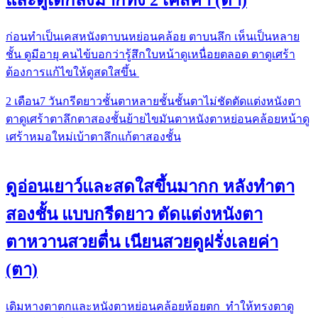
ก่อนทำเป็นเคสหนังตาบนหย่อนคล้อย ตาบนลึก เห็นเป็นหลาย
ชั้น ดูมีอายุ คนไข้บอกว่ารู้สึกใบหน้าดูเหนื่อยตลอด ตาดูเศร้า
ต้องการแก้ไขให้ดูสดใสขึ้น
2 เดือน
7 วัน
กรีดยาว
ชั้นตาหลายชั้น
ชั้นตาไม่ชัด
ตัดแต่งหนังตา
ตาดูเศร้า
ตาลึก
ตาสองชั้น
ย้ายไขมันตา
หนังตาหย่อนคล้อย
หน้าดู
เศร้า
หมอใหม่
เบ้าตาลึก
แก้ตาสองชั้น
ดูอ่อนเยาว์และสดใสขึ้นมากก หลังทำตา
สองชั้น แบบกรีดยาว ตัดแต่งหนังตา
ตาหวานสวยตื่น เนียนสวยดูฝรั่งเลยค่า
(ตา)
เดิมหางตาตกและหนังตาหย่อนคล้อยห้อยตก ทำให้ทรงตาดู