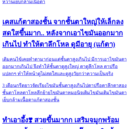
หวาน
เย็บกล้ามเนื้อตา
เคสแก้ตาสองชั้น จากชั้นตาใหญ่ให้เล็กลง
สดใสขึ้นมาก.. หลังจากเอาไขมันออกมาก
เกินไป ทำให้ตาลึกโหล ดูมีอายุ (แก้ตา)
เดิม​คนไข้เคยทำตามาก่อนแต่ชั้นตาสูงเกินไป มีการเอาไขมันตา
ออกมากเกินไป จึงทำให้ชั้นตาดูสูงใหญ่ ตาดูลึกโหล​ ตาปรือ​
แปลกๆ ทำให้หน้าดูไม่สดใสและดูสูงวัยกว่าความเป็นจริง
3 เดือน
กรีดยาว
จัดเรียงไขมัน
ชั้นตาสูงเกินไป
ตาปรือ
ตาลึก
ตาสอง
ชั้น
ตาโหล
ตาโหลลึก
ย้ายไขมันตา
หมอนิจ
เติมไขมัน
เติมไขมันตา
เย็บกล้ามเนื้อตา
แก้ตาสองชั้น
ทำเอาอึ้ง❣️ สวยขึ้นมากก เสริมจมูกพร้อม