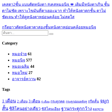
เคสตา2ชั้น แบบตัดหนังตา #เคสหมอนิจ 💋 เดิมมีหนังตาเกิน ชั้น
ตาไม่ชัด เพราะไขมันที่ตาเยอะมาก ทำให้หนังตาตกชั้น ตาไม่
ชัดเจน ทำให้ดูหนังตาหย่อนคล้อย ไม่สดใส
กรีดยาว
ตัดหนังตา
ตาสองชั้น
หนังตาหย่อนคล้อย
หมอนิจ
Category
หมอจ๋าย
61
หมอนิจ
577
หมอเฉลิม
44
หมอใหม่
27
อาจารย์หวาน
82
Tags
จมูก
1 เดือน
3 เดือน
กรีดสั้น
2 เดือน
กระดูกคด
กระดูกอ่อนหลังหู
4 เดือน
สั้น
ซิลิโคนอย่างเดียว
ฐานกระดูกกว้าง
ซิลิโคนเอียง
ตอกฐาน