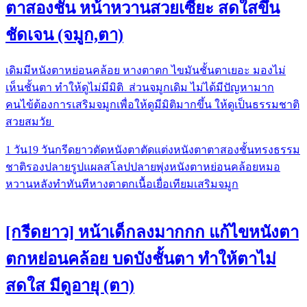
ตาสองชั้น หน้าหวานสวยเซี๊ยะ สดใสขึ้น
ชัดเจน (จมูก,ตา)
เดิมมีหนังตาหย่อนคล้อย หางตาตก ไขมันชั้นตาเยอะ มองไม่
เห็นชั้นตา ทำให้ดูไม่มีมิติ ส่วนจมูกเดิม ไม่ได้มีปัญหามาก
คนไข้ต้องการเสริมจมูกเพื่อให้ดูมีมิติมากขึ้น ให้ดูเป็นธรรมชาติ
สวยสมวัย
1 วัน
19 วัน
กรีดยาว
ตัดหนังตา
ตัดแต่งหนังตา
ตาสองชั้น
ทรงธรรม
ชาติ
รองปลาย
รูปแผล
สโลปปลายพุ่ง
หนังตาหย่อนคล้อย
หมอ
หวาน
หลังทำทันที
หางตาตก
เนื้อเยื่อเทียม
เสริมจมูก
[กรีดยาว] หน้าเด็กลงมากกก แก้ไขหนังตา
ตกหย่อนคล้อย บดบังชั้นตา ทำให้ตาไม่
สดใส มีดูอายุ (ตา)