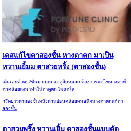
เคสแก้ไขตาสองชั้น หางตาตก มาเป็น
หวานเยิ้มม ตาสวยพริ้ง (ตาสองชั้น)
เดิมเคยทำตา2ชั้นมาก่อน​ แต่ดูลึกหลอก ต้องการแก้ไขหางตาที่
ตกคล้อยลงมา​ทำให้ตาดูตก​ ไม่สดใส
กรีดยาว
ตาสองชั้น
หนังตาหย่อนคล้อย
หมอนิจ
หางตาตก
แก้ตา
สองชั้น
ตาสวยพริ๊ง หวานเยิ้ม ตาสองชั้นแบบตัด