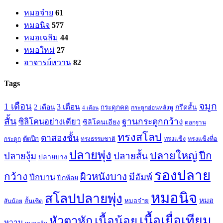
หมอจ๋าย
61
หมอนิจ
577
หมอเฉลิม
44
หมอใหม่
27
อาจารย์หวาน
82
Tags
จมูก
1 เดือน
3 เดือน
กรีดสั้น
2 เดือน
กระดูกคด
กระดูกอ่อนหลังหู
4 เดือน
สั้น
ซิลิโคนอย่างเดียว
ฐานกระดูกกว้าง
ซิลิโคนเอียง
ตอกฐาน
ทรงสโลป
ตาสองชั้น
ตัดปีก
ทรงธรรมชาติ
ทรงแข็ง
ทรงแข็งทื่อ
กระดูก
ปลายพุ่ง
ปลายใหญ่
ปีก
ปลายสั้น
ปลายงุ้ม
ปลายบาง
รองปลาย
กว้าง
ผิวหนังบาง
มีฮัมพ์
ปีกบาน
ปีกห้อย
หมอนิจ
สโลปปลายพุ่ง
หมอ
หมอจ๋าย
สันน้อย
สั้นเชิด
เนื้อเยื่อเทียม
เนื้อน้อย
หัวตาหัก
หวาน