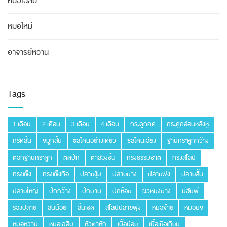
หมอเฉลิม
หมอใหม่
อาจารย์หวาน
Tags
1 เดือน
2 เดือน
3 เดือน
4 เดือน
กระดูกคด
กระดูกอ่อนหลังหู
กรีดสั้น
จมูกสั้น
ซิลิโคนอย่างเดียว
ซิลิโคนเอียง
ฐานกระดูกกว้าง
ตอกฐานกระดูก
ตัดปีก
ตาสองชั้น
ทรงธรรมชาติ
ทรงสโลป
ทรงแข็ง
ทรงแข็งทื่อ
ปลายงุ้ม
ปลายบาง
ปลายพุ่ง
ปลายสั้น
ปลายใหญ่
ปีกกว้าง
ปีกบาน
ปีกห้อย
ผิวหนังบาง
มีฮัมพ์
รองปลาย
สันน้อย
สั้นเชิด
สโลปปลายพุ่ง
หมอจ๋าย
หมอนิจ
หมอหวาน
หมอเฉลิม
หัวตาหัก
เนื้อน้อย
เนื้อเยื่อเทียม