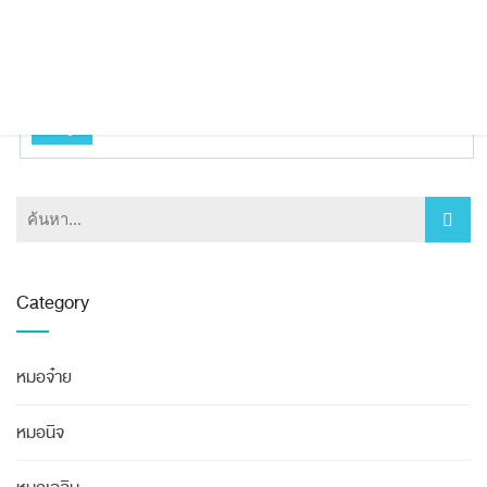
ปลายจมูกบวมใหญ่ เนื่องจากเสริมมาผิดเทคนิค ทำให้ปลายจมูกตัดและงุ้มลง
10 เดือน
จมูกบวมใหญ่
จมูกใหญ่
ตกแต่งกระดูกอ่อนปลายจมูก
ตกแต่งปลาย
ปลายตัด
ปลายตัดงุ้ม
ปลายใหญ่
หมอนิจ
แก้จมูก
Category
หมอจ๋าย
หมอนิจ