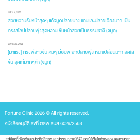
JULY 1, 2026
สวยหวานรับหน้าสุดๆ แก้จมูกปลายบาง แกนและปลายเอียงมาก เป็น
ทรงสโลปปลายพุ่งสุดหวาน ขับหน้าสวยเป็นธรรมชาติ (จมูก)
JUNE 23, 2026
[มาแรง] ทรงพี่สาวจีน คมๆ มีฮัมพ์ ยกปลายพุ่ง หน้าเปลี่ยนมาก สดใส
ขึ้น ลุคเก๋มากๆค่า (จมูก)
Fortune Clinic 2026 © All rights reserved.
หนังสืออนุมัติเลขที่ ฆสพ.สบส.6029/2568
เราใช้คุกกี้เพื่อพัฒนาประสิทธิภาพ และประสบการณ์ที่ดีในการใช้เว็บไซต์ของคุณ คุณสามารถ