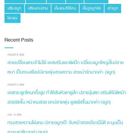
เสริมจมูก
เสริมยกปลาย
เห็นขอบซิลิโคน
เห็นรูจมูกชัด
แก้จมูก
โด่งพุ่ง
Recent Posts
AUGUST 9, 2026
สวยเปลี่ยนแทบจำไม่ได้ เคสเสริมและตัดปีก เปลี่ยนจมูกใหญ่สั้นปลาย
หนา เป็นทรงสโลปปลายพุ่งสวยหวาน สวยน่ารักมากค่า (จมูก)
AUGUST 2, 2026
เคสกระดูกโหนกคิ้วสูง ทำให้สันหัวตาดูลึก ปลายงุ้มตก เสริมให้มิติหน้า
สวยชัดขึ้น หน้าคมสวย ยกปลายพุ่ง ดูสดใสขึ้นมากค่า (จมูก)
JULY 12, 2026
ทรงสวยหวานโด่งคม ปลายจมูกเป๊ะ ขับหน้าสวยเรียวมีมิติ ละมุนเป็น
ธรรมชาติมากค่า (จมูก)